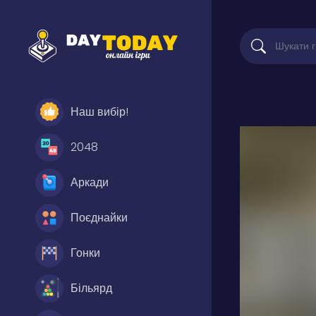
Наш вибір!
2048
Аркади
Поєднайки
Гонки
Більярд