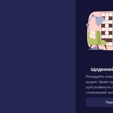
Щоденний
Розгадуйте нови
щодня. Цікаві пі
щоб розвинути л
словниковий зап
Пер