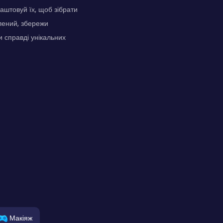
аштовуй їх, щоб зібрати
лений, збережи
и справді унікальних
Макіяж