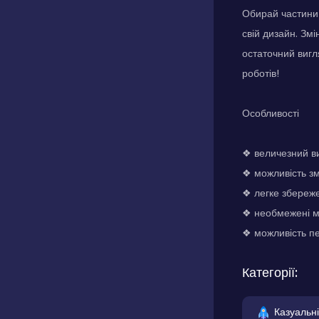
Обирай частини 
свій дизайн. Зм
остаточний вигл
роботів!
Особливості
❖ величезний в
❖ можливість зм
❖ легке збереж
❖ необмежені мо
❖ можливість пер
Категорії:
Казуальні