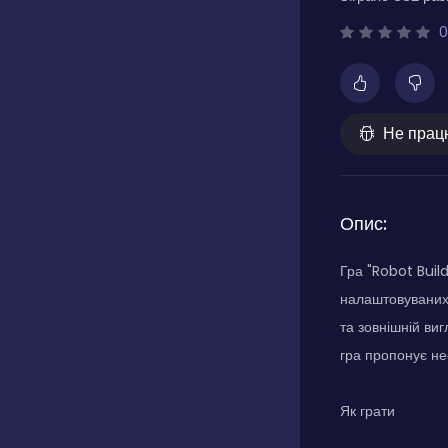
0
Не прац
Опис:
Гра "Robot Buil
налаштовуваних 
та зовнішній ви
гра пропонує не
Як грати