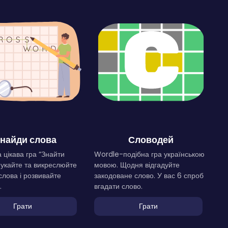
найди слова
Словодей
 цікава гра “Знайти
Wordle-подібна гра українською
Шукайте та викреслюйте
мовою. Щодня відгадуйте
слова і розвивайте
закодоване слово. У вас 6 спроб
.
вгадати слово.
Грати
Грати