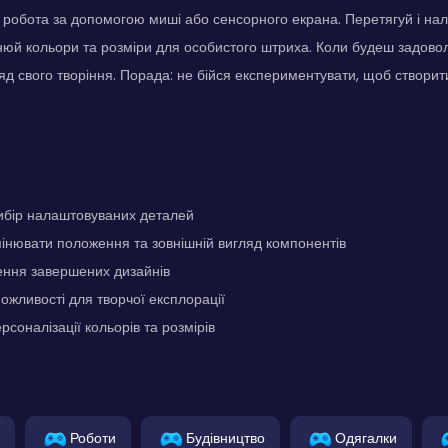
робота за допомогою миші або сенсорного екрана. Перетягуй і нал
інюй кольори та розміри для особистого штриха. Коли будеш задово
яд свого творіння. Порада: не бійся експериментувати, щоб створит
ибір налаштовуваних деталей
інювати положення та зовнішній вигляд компонентів
ення завершених дизайнів
жливості для творчої експлорації
соналізації кольорів та розмірів
Роботи
Будівництво
Одягалки