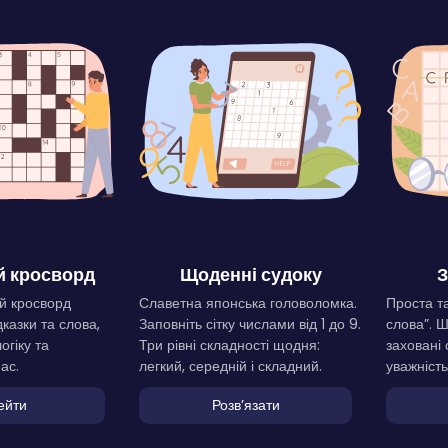
 кросворд
Щоденні судоку
З
й кросворд
Славетна японська головоломка.
Проста та
дказки та слова,
Заповніть сітку числами від 1 до 9.
слова”. 
огіку та
Три рівні складності щодня:
заховані 
ас.
легкий, середній і складний.
уважність
ейти
Розвʼязати