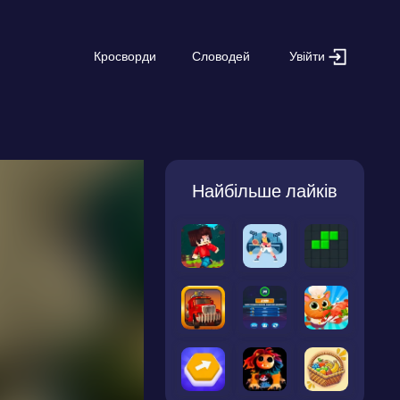
Увійти
Кросворди
Словодей
Найбільше лайків