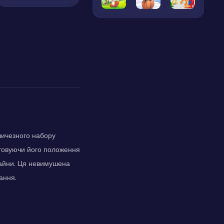
еличезного набору
штовуючи його положення
изайни. Ця невимушена
ання.