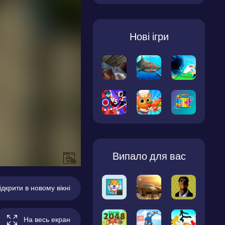
Нові ігри
Випало для вас
ідкрити в новому вікні
На весь екран