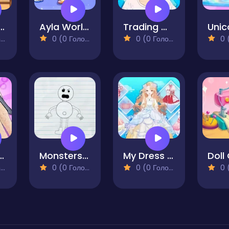
r World Secrets
Ayla World Princess life
Trading Games Playtime
)
0 (0 Голосів)
0 (0 Голосів)
0 (0
s Relax Collection
Monsters Maker
My Dress Up Darling
)
0 (0 Голосів)
0 (0 Голосів)
0 (0