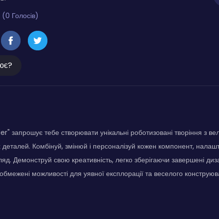
 (0 Голосів)
ює?
der" запрошує тебе створювати унікальні роботизовані творіння з в
деталей. Комбінуй, змінюй і персоналізуй кожен компонент, нала
гляд. Демонструй свою креативність, легко зберігаючи завершені д
обмежені можливості для уявної експлорації та веселого конструюв