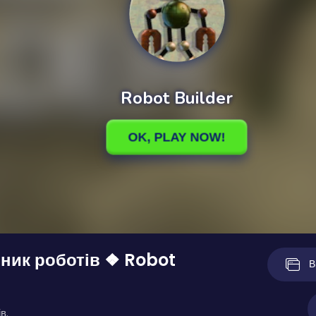
ник роботів ❖ Robot
В
в.