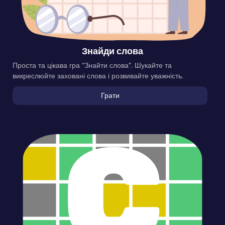
Знайди слова
Проста та цікава гра “Знайти слова”. Шукайте та
викреслюйте заховані слова і розвивайте уважність.
Грати