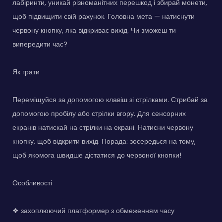
лабіринти, уникай різноманітних перешкод і збирай монети,
щоб підвищити свій рахунок. Головна мета — натиснути
червону кнопку, яка відкриває вихід. Чи зможеш ти
випередити час?
Як грати
Переміщуйся за допомогою клавіш зі стрілками. Стрибай за
допомогою пробілу або стрілки вгору. Для сенсорних
екранів натискай на стрілки на екрані. Натисни червону
кнопку, щоб відкрити вихід. Порада: зосередься на тому,
щоб якомога швидше дістатися до червоної кнопки!
Особливості
❖ захоплюючий платформер з обмеженням часу