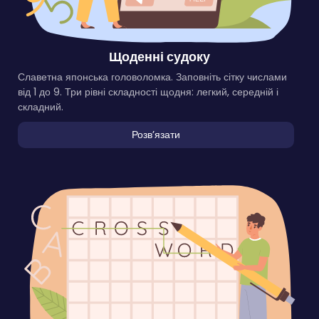
Щоденні судоку
Славетна японська головоломка. Заповніть сітку числами
від 1 до 9. Три рівні складності щодня: легкий, середній і
складний.
Розвʼязати