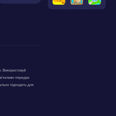
н. Використовуй
ав'язливо передає
еально підходить для