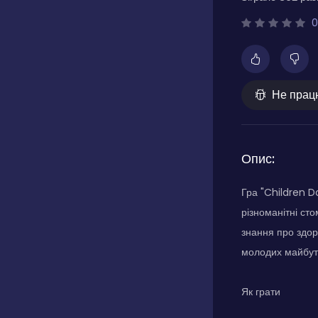
0
Не прац
Опис:
Гра "Children D
різноманітні ст
знання про здоро
молодих майбутн
Як грати