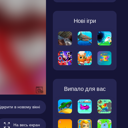
Нові ігри
Випало для вас
ідкрити в новому вікні
На весь екран