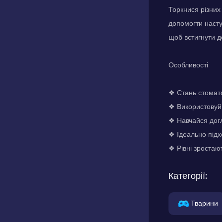
Торкнися різних
допомогти насту
щоб встигнути до
Особливості
❖ Стань стомат
❖ Використовуй 
❖ Навчайся догл
❖ Ідеально підх
❖ Рівні зростают
Категорії:
Тварини