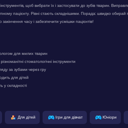
 інструментів, щоб вибрати їх і застосувати до зубів тварин. Випра
пному пацієнту. Рівні стають складнішими. Порада: швидко обирай 
 закінчення часу і забезпечити усмішки пацієнтів!
ологом для милих тварин
різноманітні стоматологічні інструменти
яду за зубами через гру
одить для дітей
ь у складності
Для дітей
Ігри для дівчат
Юніори