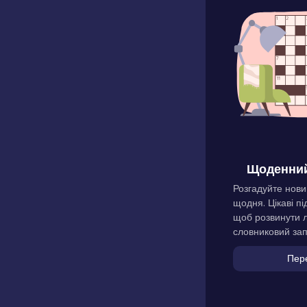
Щоденний
Розгадуйте нови
щодня. Цікаві пі
щоб розвинути л
словниковий зап
Пер