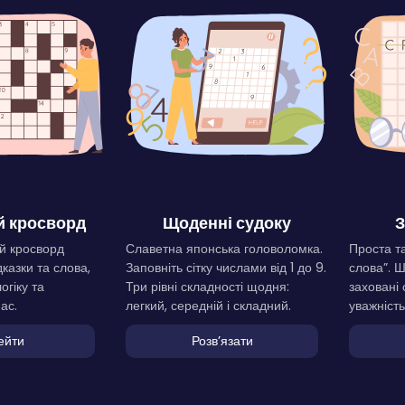
 кросворд
Щоденні судоку
З
й кросворд
Славетна японська головоломка.
Проста та
дказки та слова,
Заповніть сітку числами від 1 до 9.
слова”. 
огіку та
Три рівні складності щодня:
заховані 
ас.
легкий, середній і складний.
уважність
ейти
Розвʼязати