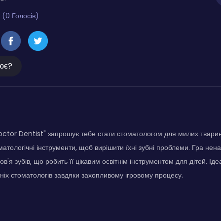
 (0 Голосів)
ює?
octor Dentist" запрошує тебе стати стоматологом для милих твари
оматологічні інструменти, щоб вирішити їхні зубні проблеми. Гра нен
в'я зубів, що робить її цікавим освітнім інструментом для дітей. Ід
іх стоматологів завдяки захопливому ігровому процесу.