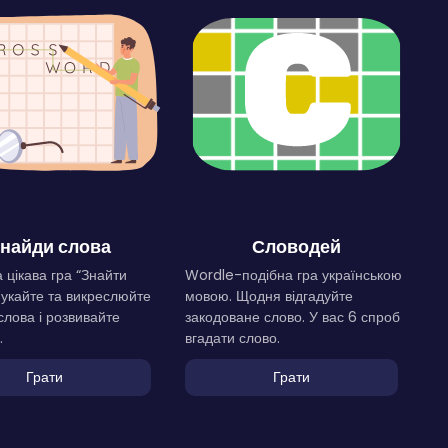
найди слова
Словодей
 цікава гра “Знайти
Wordle-подібна гра українською
Шукайте та викреслюйте
мовою. Щодня відгадуйте
слова і розвивайте
закодоване слово. У вас 6 спроб
.
вгадати слово.
Грати
Грати