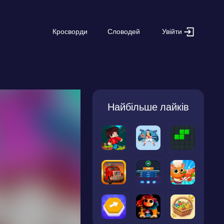
Увійти
Кросворди
Словодей
Найбільше лайків