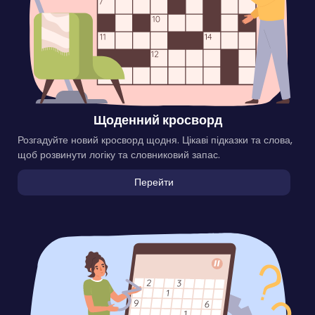
Щоденний кросворд
Розгадуйте новий кросворд щодня. Цікаві підказки та слова,
щоб розвинути логіку та словниковий запас.
Перейти