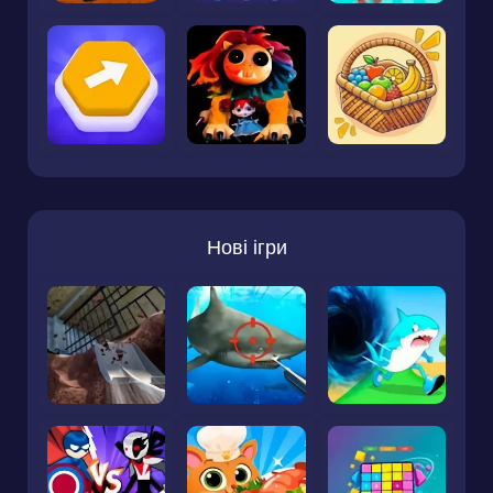
Нові ігри