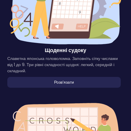
Щоденні судоку
Славетна японська головоломка. Заповніть сітку числами
від 1 до 9. Три рівні складності щодня: легкий, середній і
складний.
Розвʼязати