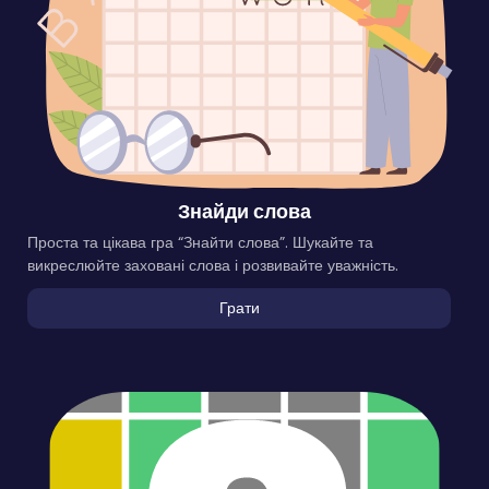
Знайди слова
Проста та цікава гра “Знайти слова”. Шукайте та
викреслюйте заховані слова і розвивайте уважність.
Грати