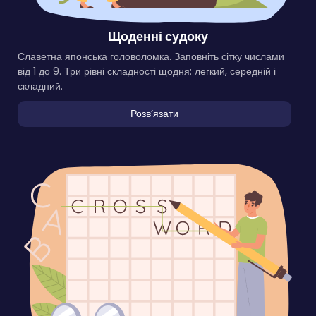
Щоденні судоку
Славетна японська головоломка. Заповніть сітку числами
від 1 до 9. Три рівні складності щодня: легкий, середній і
складний.
Розвʼязати