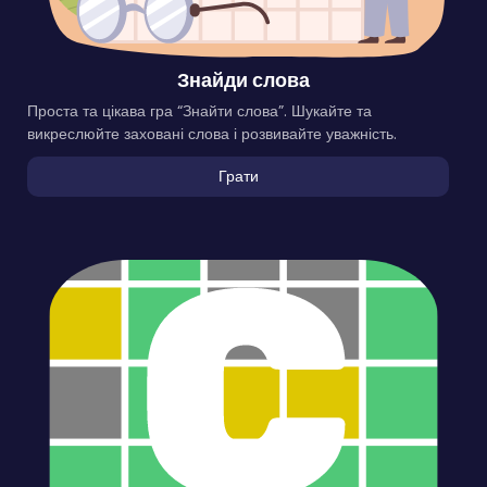
Знайди слова
Проста та цікава гра “Знайти слова”. Шукайте та
викреслюйте заховані слова і розвивайте уважність.
Грати