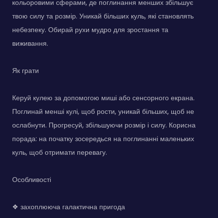
кольоровими сферами, де поглинання менших збільшує
твою силу та розмір. Уникай більших куль, які становлять
небезпеку. Обирай рухи мудро для зростання та
виживання.
Як грати
Керуй кулею за допомогою миші або сенсорного екрана.
Поглинай менші кулі, щоб рости, уникай більших, щоб не
ослабнути. Прогресуй, збільшуючи розмір і силу. Корисна
порада: на початку зосередься на поглинанні маленьких
куль, щоб отримати перевагу.
Особливості
❖ захоплююча галактична пригода