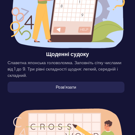
Щоденні судоку
Славетна японська головоломка. Заповніть сітку числами
від 1 до 9. Три рівні складності щодня: легкий, середній і
складний.
Розвʼязати