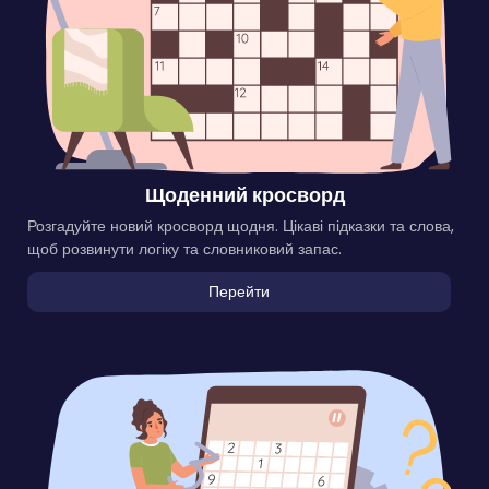
Щоденний кросворд
Розгадуйте новий кросворд щодня. Цікаві підказки та слова,
щоб розвинути логіку та словниковий запас.
Перейти