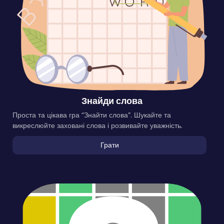
Знайди слова
Проста та цікава гра “Знайти слова”. Шукайте та
викреслюйте заховані слова і розвивайте уважність.
Грати