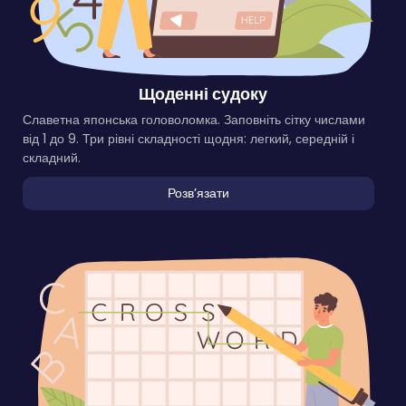
Щоденні судоку
Славетна японська головоломка. Заповніть сітку числами
від 1 до 9. Три рівні складності щодня: легкий, середній і
складний.
Розвʼязати