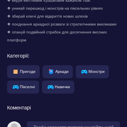
❖ керуй кмітливим іграшковим кажаном Лакі
❖ уникай перешкод і монстрів на піксельних рівнях
❖ збирай ключі для відкриття нових шляхів
❖ поєднання аркадної розваги зі стратегічними викликами
❖ опануй подвійний стрибок для досягнення високих
платформ
Категорії:
Пригоди
Аркади
Монстри
Пікселні
Навички
Коментарі