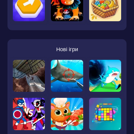
Нові ігри