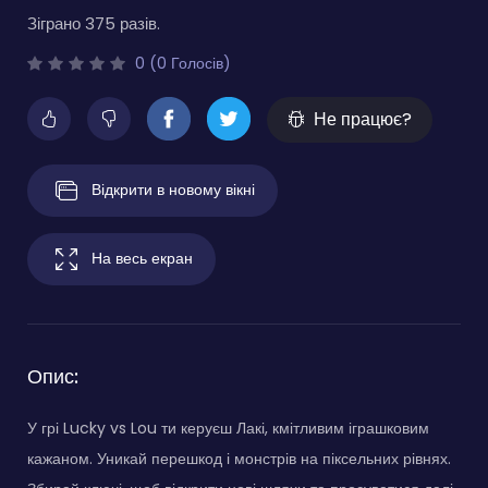
Зіграно 375 разів.
0 (0 Голосів)
Не працює?
Відкрити в новому вікні
На весь екран
Опис:
У грі Lucky vs Lou ти керуєш Лакі, кмітливим іграшковим
кажаном. Уникай перешкод і монстрів на піксельних рівнях.