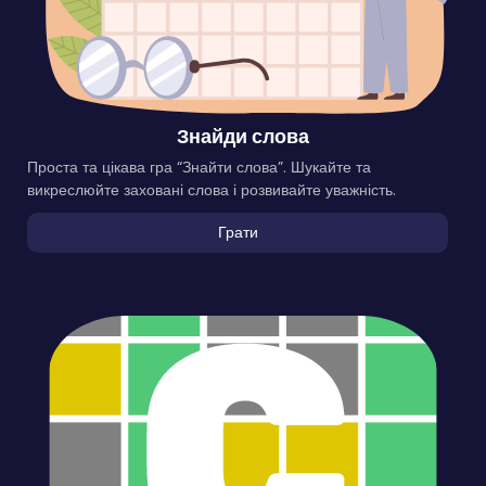
Знайди слова
Проста та цікава гра “Знайти слова”. Шукайте та
викреслюйте заховані слова і розвивайте уважність.
Грати