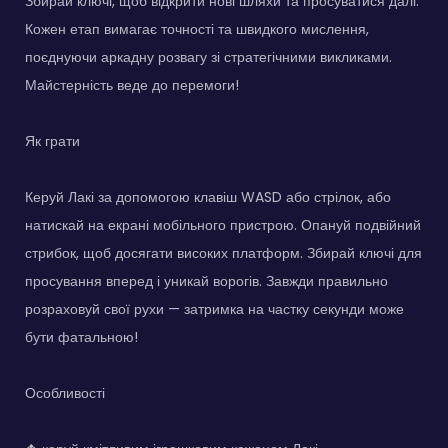
Збирай ключі, щоб відкрити нові шляхи та просуватися далі.
Кожен етап вимагає точності та швидкого мислення,
поєднуючи аркадну розвагу зі стратегічними викликами.
Майстерність веде до перемоги!
Як грати
Керуй Лакі за допомогою клавіш WASD або стрілок, або
натискай на екрані мобільного пристрою. Опануй подвійний
стрибок, щоб досягати високих платформ. Збирай ключі для
просування вперед і уникай ворогів. Завжди правильно
розраховуй свої рухи — затримка на частку секунди може
бути фатальною!
Особливості