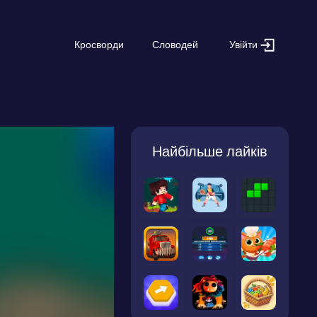
Увійти
Кросворди
Словодей
Найбільше лайків