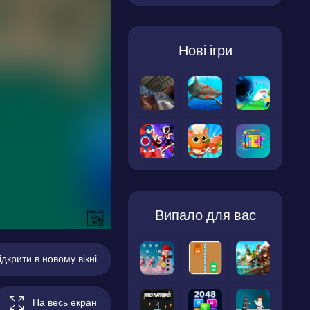
Нові ігри
Випало для вас
ідкрити в новому вікні
На весь екран