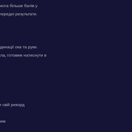
мога більше балів у
ередні результати.
динації ока та руки.
ла, готовим натиснути в
 свій рекорд
чим