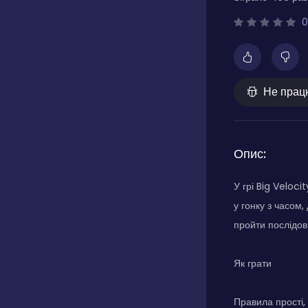
0
Не прац
Опис:
У грі Big Veloc
у гонку з часом
пройти послідов
Як грати
Правила прості,