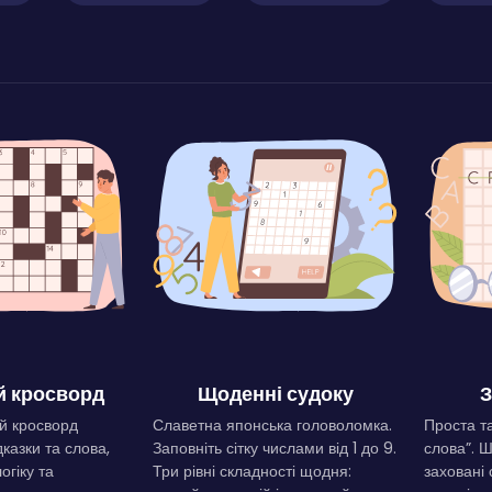
 кросворд
Щоденні судоку
З
й кросворд
Славетна японська головоломка.
Проста та
дказки та слова,
Заповніть сітку числами від 1 до 9.
слова”. 
огіку та
Три рівні складності щодня:
заховані 