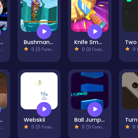
avity Gnome
Bushman Bamboo
Knife Smash
)
0 (0 Голосів)
0 (0 Голосів)
0 (0
ht Bridge
Webskii
Ball Jumping
)
0 (0 Голосів)
0 (0 Голосів)
0 (0