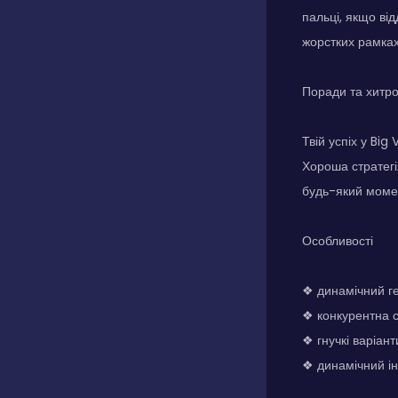
пальці, якщо ві
жорстких рамках
Поради та хитр
Твій успіх у Big
Хороша стратегі
будь-який момен
Особливості
❖ динамічний г
❖ конкурентна с
❖ гнучкі варіан
❖ динамічний і