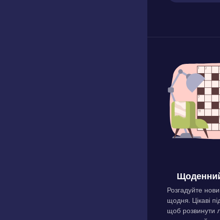
Щоденний
Розгадуйте нови
щодня. Цікаві пі
щоб розвинути л