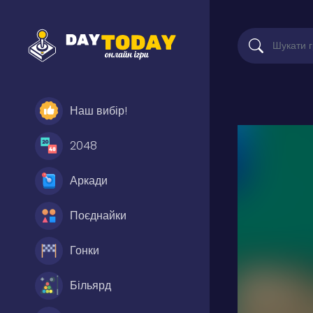
Наш вибір!
2048
Аркади
Поєднайки
Гонки
Більярд