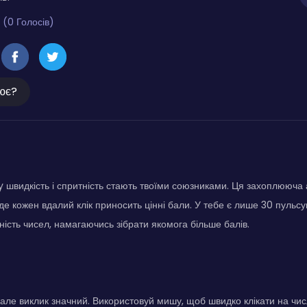
 (0 Голосів)
ює?
ity швидкість і спритність стають твоїми союзниками. Ця захоплююча
, де кожен вдалий клік приносить цінні бали. У тебе є лише 30 пульс
ність чисел, намагаючись зібрати якомога більше балів.
 але виклик значний. Використовуй мишу, щоб швидко клікати на чис