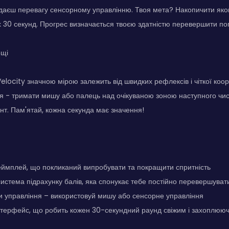
ддаєш перевагу сенсорному управлінню. Твоя мета? Накопичити яко
 30 секунд. Прогрес визначається твоєю здатністю перевершити поп
ощі
 Velocity значною мірою залежить від швидких рефлексів і чіткої коор
я - тримати мишу або палець над очікуваною зоною наступного чис
т. Пам'ятай, кожна секунда має значення!
еймплей, що покликаний випробувати та покращити спритність
истема підрахунку балів, яка спонукає тебе постійно перевершувати
ти управління – використовуй мишу або сенсорне управління
нтерфейс, що робить кожен 30-секундний раунд свіжим і захоплюю