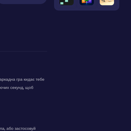
 аркадна гра кидає тебе
уючих секунд, щоб
ла, або застосовуй