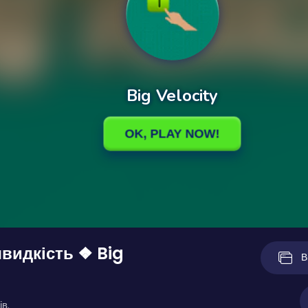
видкість ❖ Big
В
ів.