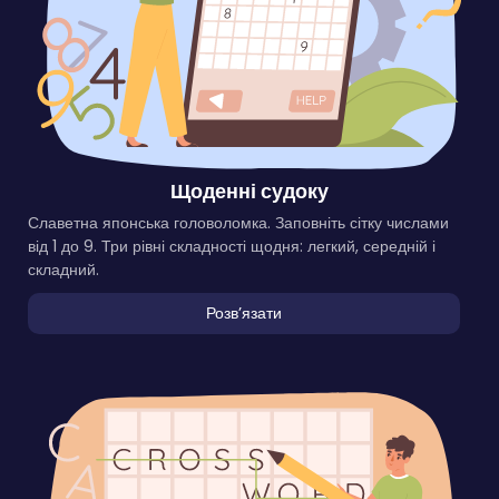
Щоденні судоку
Славетна японська головоломка. Заповніть сітку числами
від 1 до 9. Три рівні складності щодня: легкий, середній і
складний.
Розвʼязати