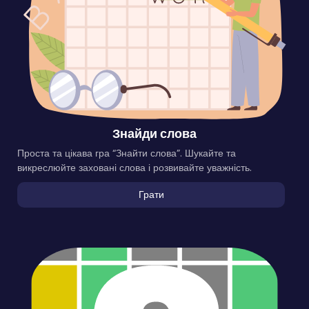
Знайди слова
Проста та цікава гра “Знайти слова”. Шукайте та
викреслюйте заховані слова і розвивайте уважність.
Грати