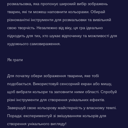
розмальовка, яка пропонує широкий вибір зображень
тварин, які ти можеш наповнити кольорами. Обирай
різноманітні інструменти для розмальовки та вивільняй
свою творчість. Незалежно від віку, ця гра ідеально
підходить для тих, хто шукає відпочинку та можливості для
художнього самовираження.
Як грати
Для початку обери зображення тварини, яке тобі
подобається. Використовуй сенсорний екран або мишу,
щоб вибрати кольори та заповнити ними області. Спробуй
різні інструменти для створення унікальних ефектів.
Завершуй свою кольорову майстерність у власному темпі.
Порада: експериментуй зі змішуванням кольорів для
створення унікального вигляду!