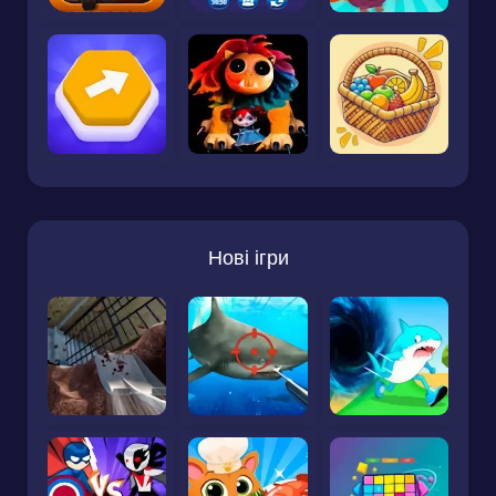
Нові ігри