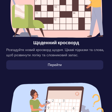
Щоденний кросворд
Розгадуйте новий кросворд щодня. Цікаві підказки та слова,
щоб розвинути логіку та словниковий запас.
Перейти