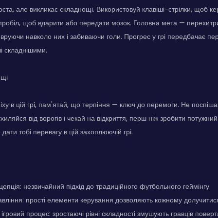
оста, але викликає складнощі. Використовуй клавіші-стрілки, щоб ке
й пробіл, щоб вдарити або передати мозок. Головна мета — перехитри
руючи навколо них і забиваючи голи. Прогрес у грі передбачає пе
лі складнішими.
ощі
ху в цій грі, пам'ятай, що терпіння — ключ до перемоги. Не поспіша
хиляйся від ворогів і чекай на відкриття, перш ніж зробити потужний
дати тобі перевагу в цій захоплюючій грі.
цепція: незвичайний підхід до традиційного футбольного геймінгу
равління: прості елементи керування дозволяють кожному долучитис
гровий процес: зростаючі рівні складності змушують гравців повер