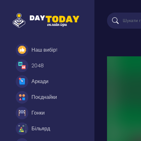
Наш вибір!
2048
Аркади
Поєднайки
Гонки
Більярд