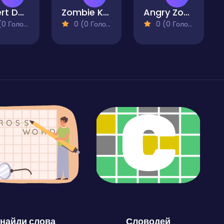
Desert Dakar Xtream
Zombie Knockdown
Angry Zombie
 Голосів)
0 (0 Голосів)
0 (0 Голосів)
найди слова
Словодей