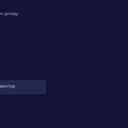
го досвіду
оментар