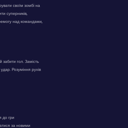
рувати своїм зомбі на
ти суперників,
ремогу над командами,
й забити гол. Замість
 удар. Розуміння рухів
я до гри
татися за новими