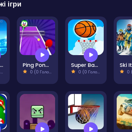
жі ігри
ead the Ball
Ping Pong Air
Super Basketball
Ski It
)
0 (0 Голосів)
0 (0 Голосів)
0 (0