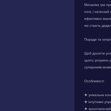
Механіка гри пр
полі, і натиска
ефективно манев
які стають деда
Поради та хитр
Щоб досягти успі
цього, розумно у
суперників може 
Особливості
❖ унікальна кон
❖ інтуїтивні уп
❖ захоплюючий і