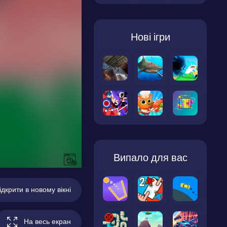
Нові ігри
Випало для вас
ідкрити в новому вікні
На весь екран