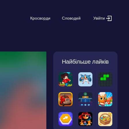
Увійти
Кросворди
Словодей
Найбільше лайків