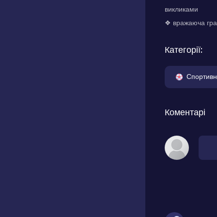
викликами
❖ вражаюча граф
Категорії:
Спортивн
Коментарі