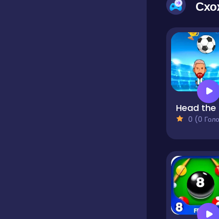
Схо
H
0 (0 Голосів