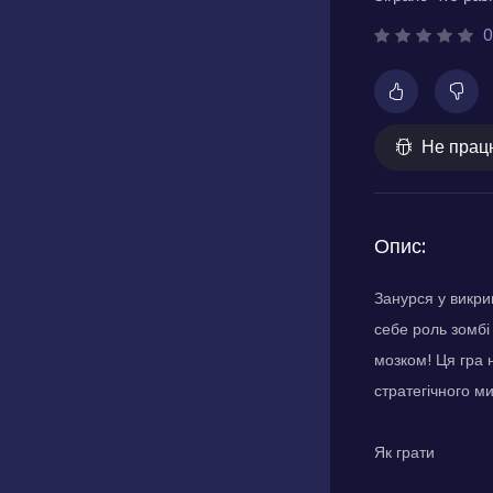
0
Не прац
Опис:
Занурся у викри
себе роль зомбі
мозком! Ця гра 
стратегічного м
Як грати