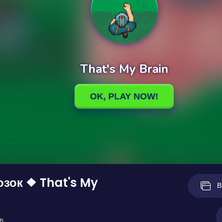
озок ❖ That's My
В
в.