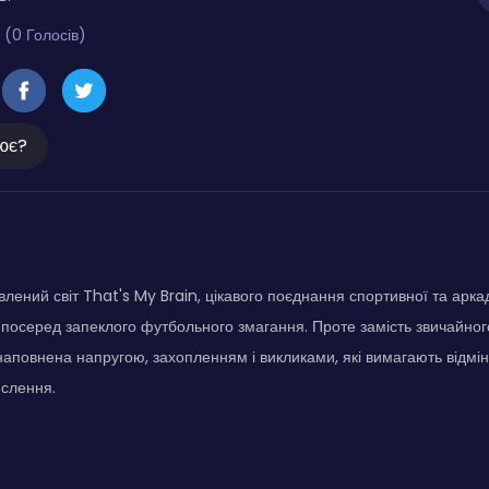
 (0 Голосів)
ює?
влений світ That's My Brain, цікавого поєднання спортивної та арка
 посеред запеклого футбольного змагання. Проте замість звичайного 
наповнена напругою, захопленням і викликами, які вимагають відмін
ислення.