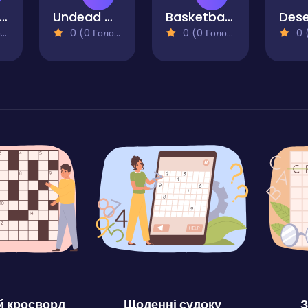
 Ball Pool Free
Undead Crate Boy
Basketball School
)
0 (0 Голосів)
0 (0 Голосів)
0 (0
 кросворд
Щоденні судоку
З