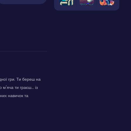
дної гри. Ти береш на
м'яча ти граєш... із
них навичок та