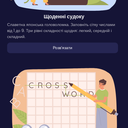
Щоденні судоку
Славетна японська головоломка. Заповніть сітку числами
від 1 до 9. Три рівні складності щодня: легкий, середній і
складний.
Розвʼязати