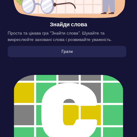
Знайди слова
Проста та цікава гра “Знайти слова”. Шукайте та
викреслюйте заховані слова і розвивайте уважність.
Грати