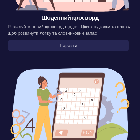
Щоденний кросворд
Розгадуйте новий кросворд щодня. Цікаві підказки та слова,
щоб розвинути логіку та словниковий запас.
Перейти