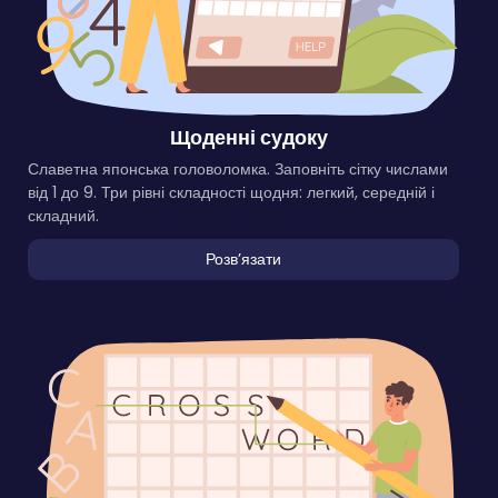
Щоденні судоку
Славетна японська головоломка. Заповніть сітку числами
від 1 до 9. Три рівні складності щодня: легкий, середній і
складний.
Розвʼязати