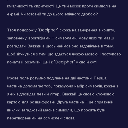
кмітливості та спритності. Це твій мозок проти символів на
екрані. Чи готовий ти до цього епічного двобою?
Твоя подорож у "Decipher" схожа на занурення в крипту,
заповнену ієрогліфами – символами, мову яких ти маєш
розгадати. Завжди є щось неймовірно задовільне в тому,
щоб зіткнутися з тим, що здається чужою мовою, і поступово
почати її розуміти. Це і є "Decipher" у своїй суті.
Ігрове поле розумно поділене на дві частини. Перша
частина допомагає тобі, показуючи набір символів, кожен з
яких відповідає певній літері. Вважай це своєю ключовою
картою для розшифровки. Друга частина – це справжній
виклик: загадковий масив символів, що просять бути
перетвореними на осмислені слова.