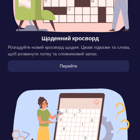
Щоденний кросворд
Розгадуйте новий кросворд щодня. Цікаві підказки та слова,
щоб розвинути логіку та словниковий запас.
Перейти