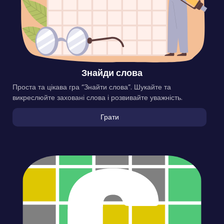
Знайди слова
Проста та цікава гра “Знайти слова”. Шукайте та
викреслюйте заховані слова і розвивайте уважність.
Грати