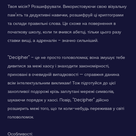
Твоя місія? Розшифрувати. Використовуючи свою візуальну
пам'ять та дедуктивні навички, розшифруй ці криптограми
та склади правильні слова. Це схоже на повернення в
початкову школу, коли ти вчився абетці, тільки цього разу
ставки вищі, а адреналін – значно сильніший.
"Decipher" – це не просто головоломка; вона змушує тебе
дивитися за межі хаосу і знаходити закономірності,
приховані в очевидній випадковості — справжня данина
всім інтелектуальним викликам! Тож підготуйся до цієї
захопливої подорожі крізь заплутані мережі символів,
шукаючи порядок у хаосі. Повір, "Decipher" дійсно
розширить межі того, що ти коли-небудь переживав у світі
головоломок.
Особливості: