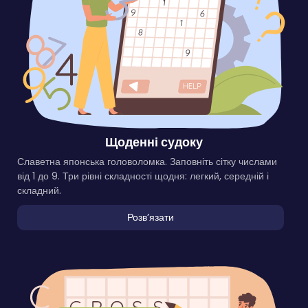
Щоденні судоку
Славетна японська головоломка. Заповніть сітку числами
від 1 до 9. Три рівні складності щодня: легкий, середній і
складний.
Розвʼязати