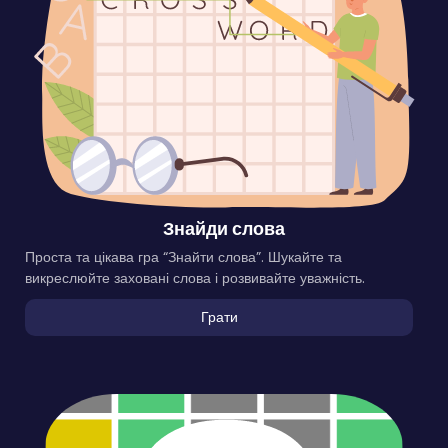
Знайди слова
Проста та цікава гра “Знайти слова”. Шукайте та
викреслюйте заховані слова і розвивайте уважність.
Грати