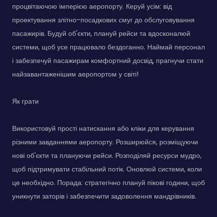
процвітаючою імперією аеропорту. Керуй усім: від
проектування злітно-посадкових смуг до обслуговування
пасажирів. Будуй об'єкти, плануй рейси та вдосконалюй
системи, щоб усе працювало бездоганно. Наймай персонал
і забезпечуй пасажирам комфортний досвід, прагнучи стати
найзавантаженішим аеропортом у світі!
Як грати
Використовуй прості натискання або кліки для керування
різними завданнями аеропорту. Розширюйся, розміщуючи
нові об'єкти та плануючи рейси. Розподіляй ресурси мудро,
щоб підтримувати стабільний потік. Оновлюй системи, коли
це необхідно. Порада: стратегічно плануй пікові години, щоб
уникнути заторів і забезпечити задоволення мандрівників.