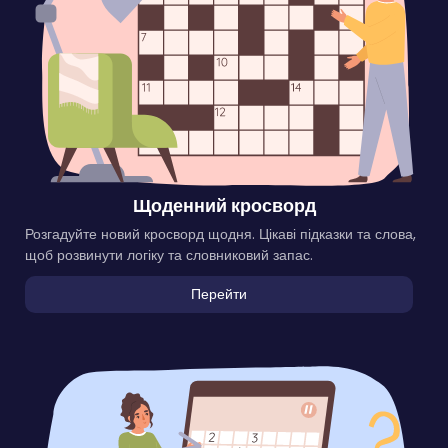
Щоденний кросворд
Розгадуйте новий кросворд щодня. Цікаві підказки та слова,
щоб розвинути логіку та словниковий запас.
Перейти