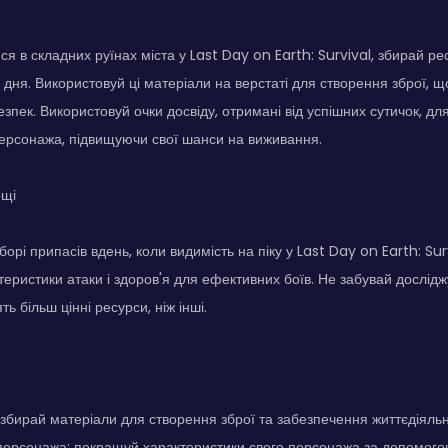
я в складних руїнах міста у Last Day on Earth: Survival, збирай ресу
 дня. Використовуй ці матеріали на верстаті для створення зброї, щ
зпек. Використовуй очки досвіду, отримані від успішних сутичок, д
ерсонажа, підвищуючи свої шанси на виживання.
ощі
орі припасів вдень, коли видимість на піку у Last Day on Earth: Sur
еристики атаки і здоров'я для ефективних боїв. Не забувай дослідж
ть більш цінні ресурси, ніж інші.
: збирай матеріали для створення зброї та забезпечення життєдіяльн
ерсонажа: покращуй характеристики свого персонажа за допомогою