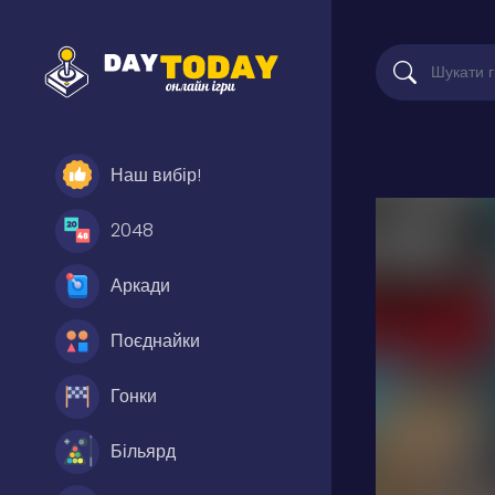
Наш вибір!
2048
Аркади
Поєднайки
Гонки
Більярд