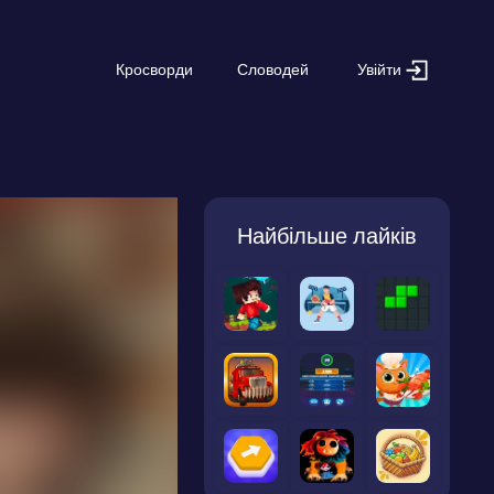
Увійти
Кросворди
Словодей
Найбільше лайків