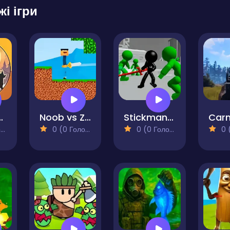
жі ігри
 Zombie Fight
Noob vs Zombie
Stickman Killing Zombie 3D
Car
)
0 (0 Голосів)
0 (0 Голосів)
0 (0