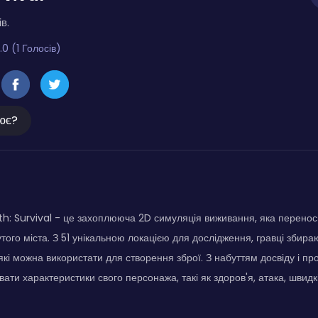
в.
.0 (1 Голосів)
ює?
th: Survival - це захоплююча 2D симуляція виживання, яка перенос
того міста. З 51 унікальною локацією для дослідження, гравці збираю
які можна використати для створення зброї. З набуттям досвіду і пр
ти характеристики свого персонажа, такі як здоров'я, атака, швидкі