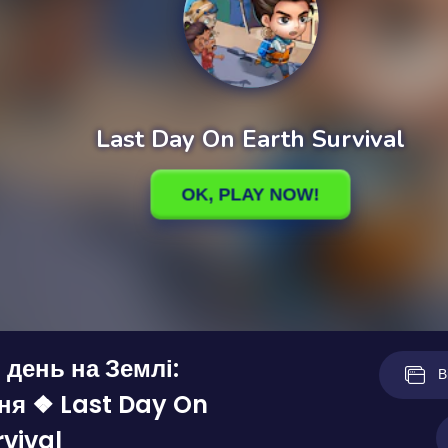
 день на Землі:
В
ня ❖ Last Day On
rvival