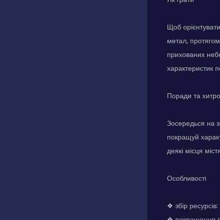
Щоб орієнтуватис
метал, протягом
прихованих небе
характеристик п
Поради та хитр
Зосередься на зб
покращуй характ
деякі місця містя
Особливості
❖ збір ресурсів
❖ покращення п