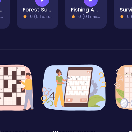
Woods of Nevia: Forest Survival
Forest Survivor Rougelike
Fishing Anomaly
)
0 (0 Голосів)
0 (0 Голосів)
0 (0