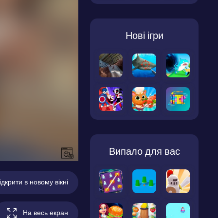
Нові ігри
Випало для вас
ідкрити в новому вікні
На весь екран