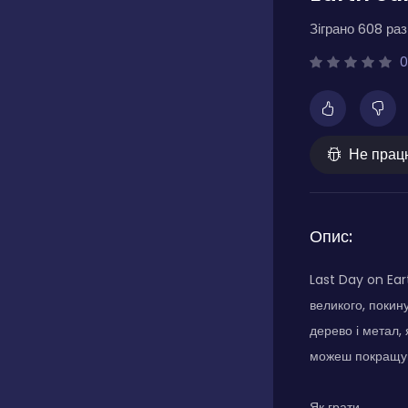
Зіграно 608 разі
0
Не прац
Опис:
Last Day on Ear
великого, покину
дерево і метал, 
можеш покращува
Як грати