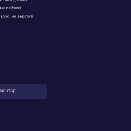
ому пейзажі
зброї на верстаті
оментар