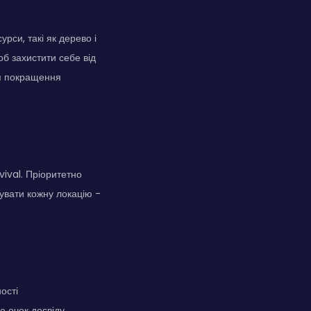
рси, такі як дерево і
об захистити себе від
ля покращення
vival. Пріоритетно
увати кожну локацію -
ості
 очок досвіду