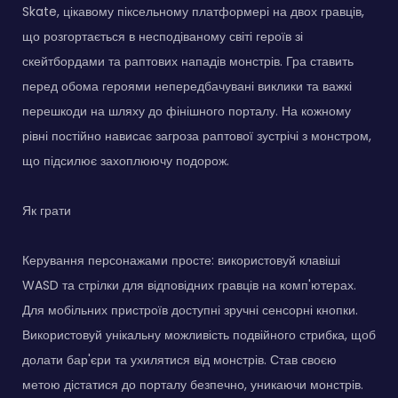
Skate, цікавому піксельному платформері на двох гравців,
що розгортається в несподіваному світі героїв зі
скейтбордами та раптових нападів монстрів. Гра ставить
перед обома героями непередбачувані виклики та важкі
перешкоди на шляху до фінішного порталу. На кожному
рівні постійно нависає загроза раптової зустрічі з монстром,
що підсилює захоплюючу подорож.
Як грати
Керування персонажами просте: використовуй клавіші
WASD та стрілки для відповідних гравців на комп'ютерах.
Для мобільних пристроїв доступні зручні сенсорні кнопки.
Використовуй унікальну можливість подвійного стрибка, щоб
долати бар'єри та ухилятися від монстрів. Став своєю
метою дістатися до порталу безпечно, уникаючи монстрів.