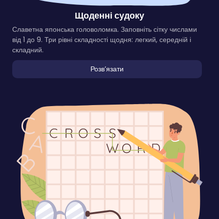
Щоденні судоку
Славетна японська головоломка. Заповніть сітку числами
від 1 до 9. Три рівні складності щодня: легкий, середній і
складний.
Розвʼязати