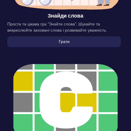
Знайди слова
Проста та цікава гра “Знайти слова”. Шукайте та
викреслюйте заховані слова і розвивайте уважність.
Грати