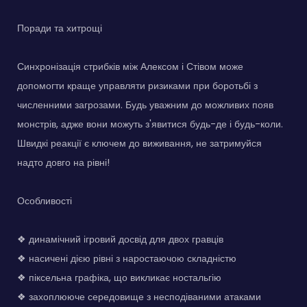
Поради та хитрощі
Синхронізація стрибків між Алексом і Стівом може
допомогти краще управляти ризиками при боротьбі з
численними загрозами. Будь уважним до можливих появ
монстрів, адже вони можуть з'явитися будь-де і будь-коли.
Швидкі реакції є ключем до виживання, не затримуйся
надто довго на рівні!
Особливості
❖ динамічний ігровий досвід для двох гравців
❖ насичені дією рівні з наростаючою складністю
❖ піксельна графіка, що викликає ностальгію
❖ захоплююче середовище з несподіваними атаками