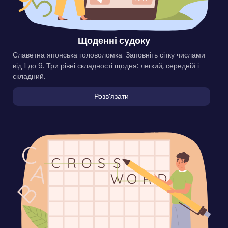
Щоденні судоку
Славетна японська головоломка. Заповніть сітку числами
від 1 до 9. Три рівні складності щодня: легкий, середній і
складний.
Розвʼязати