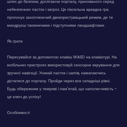
шлях до безпеки, досягаючи порталу, прихованого серед
небезпечних пасток і загроз. Ця піксельна аркадна гра
пропонує захоплюючий двокористувацький режим, де ти
мандруєш таємничими і підступними ландшафтами.
Як грати
Пересувайся за допомогою клавіш WASD на клавіатурі. На
мобільних пристроях використовуй сенсорне керування для
зручної навігації. Уникай пасток і шипів, намагаючись
дістатися до порталу. Пройди через все складніші рівні.
Будь обережним у темряві і пам'ятай, що наполегливість -
це ключ до успіху!
Особливості