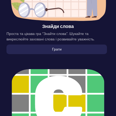
Знайди слова
Проста та цікава гра “Знайти слова”. Шукайте та
викреслюйте заховані слова і розвивайте уважність.
Грати