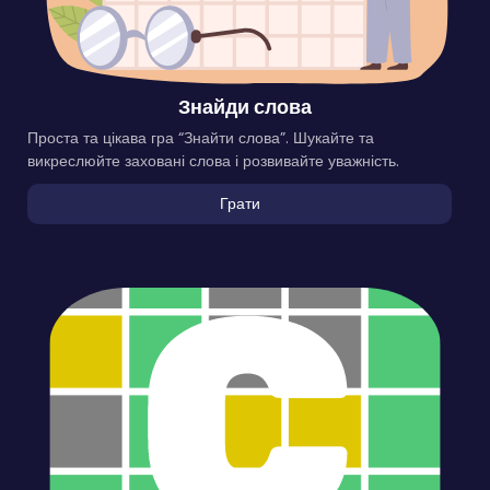
Знайди слова
Проста та цікава гра “Знайти слова”. Шукайте та
викреслюйте заховані слова і розвивайте уважність.
Грати