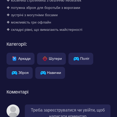
❖ космічна стрілянина з безліччю небезпек
❖ потужна зброя для боротьби з ворогами
❖ зустрічі з могутніми босами
❖ можливість гри офлайн
❖ складні рівні, що вимагають майстерності
Категорії:
Аркади
Шутери
Політ
Зброя
Навички
Коментарі
Треба зареєструватися чи увійти, щоб
написати коментар