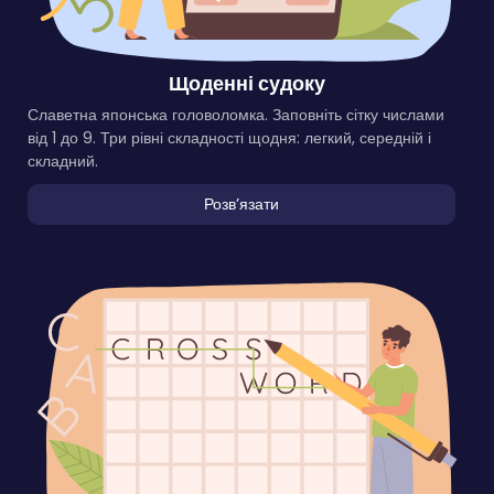
Щоденні судоку
Славетна японська головоломка. Заповніть сітку числами
від 1 до 9. Три рівні складності щодня: легкий, середній і
складний.
Розвʼязати