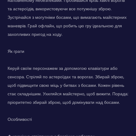
наповненому небезпеками. Пробивайся крізь хвилі ворогів
та астероїдів, використовуючи все потужнішу зброю.
Зустрічайся з могутніми босами, що вимагають майстерних
маневрів. Грай офлайн, що робить цю гру ідеальною для
захопливих пригод на ходу.
Як грати
Керуй своїм персонажем за допомогою клавіатури або
сенсора. Стріляй по астероїдах та ворогах. Збирай зброю,
щоб підвищити свою міць у битвах з босами. Кожен рівень
стає складнішим. Ухиляйся майстерно, щоб вижити. Порада:
пріоритетно збирай зброю, щоб домінувати над босами.
Особливості