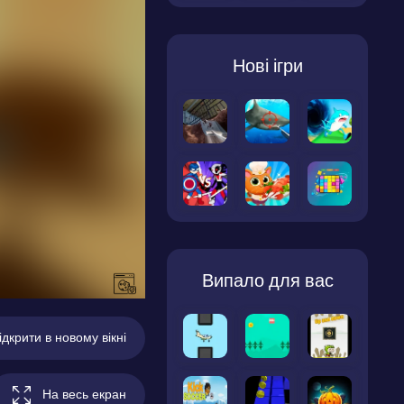
Нові ігри
Випало для вас
ідкрити в новому вікні
На весь екран