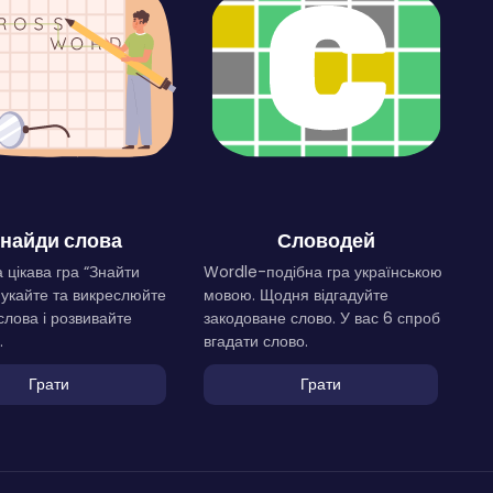
найди слова
Словодей
 цікава гра “Знайти
Wordle-подібна гра українською
Шукайте та викреслюйте
мовою. Щодня відгадуйте
слова і розвивайте
закодоване слово. У вас 6 спроб
.
вгадати слово.
Грати
Грати