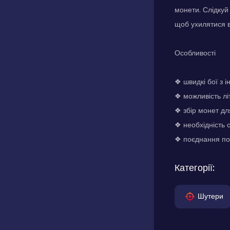
монети. Слідкуй 
щоб ухилятися в
Особливості
❖ швидкі бої з
❖ можливість лі
❖ збір монет дл
❖ необхідність 
❖ поєднання пол
Категорії:
Шутери