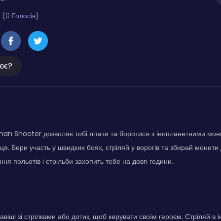
 (0 Голосів)
ює?
an Shooter дозволяє тобі літати та боротися з інопланетними мо
ця. Бери участь у швидких боях, стріляй у ворогів та збирай монети
ня польотів і стрільби захопить тебе на довгі години.
авіші зі стрілками або дотик, щоб керувати своїм героєм. Стріляй в 