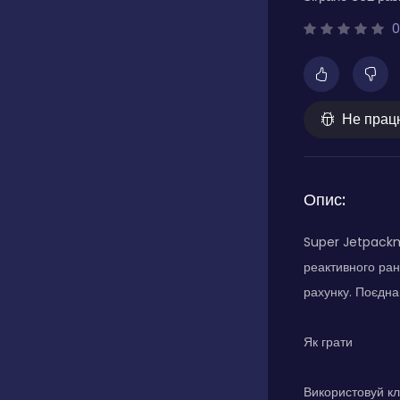
0
Не прац
Опис:
Super Jetpackm
реактивного ран
рахунку. Поєднан
Як грати
Використовуй кл