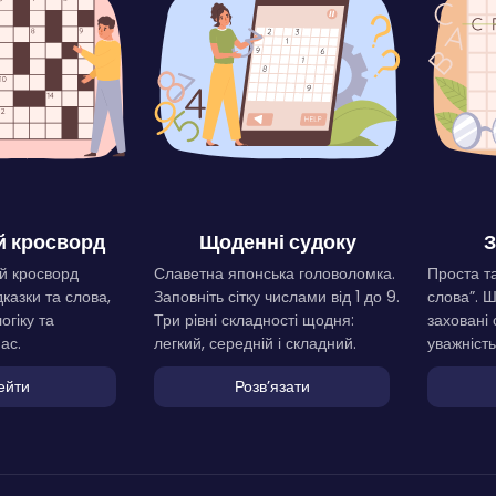
 кросворд
Щоденні судоку
З
й кросворд
Славетна японська головоломка.
Проста та
дказки та слова,
Заповніть сітку числами від 1 до 9.
слова”. 
огіку та
Три рівні складності щодня:
заховані 
ас.
легкий, середній і складний.
уважність
ейти
Розвʼязати