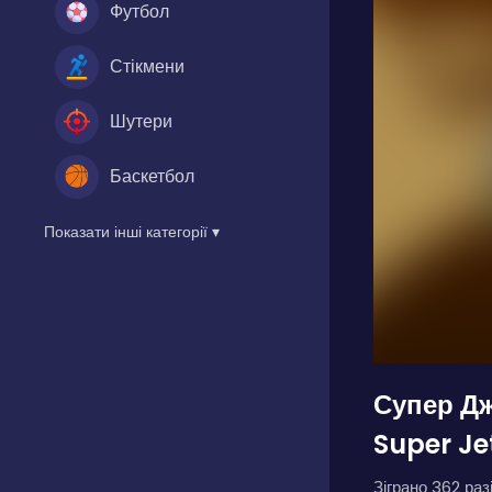
Футбол
Стікмени
Шутери
Баскетбол
Показати інші категорії ▾
Супер Д
Super J
Зіграно 362 разі