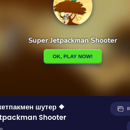
жетпакмен шутер ❖
В
etpackman Shooter
в.