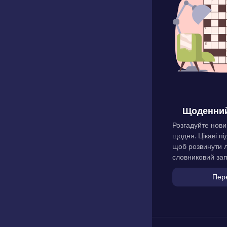
Щоденний
Розгадуйте нови
щодня. Цікаві пі
щоб розвинути л
словниковий зап
Пер