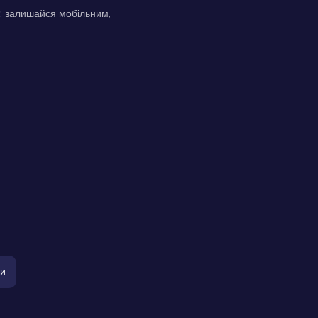
да: залишайся мобільним,
ки