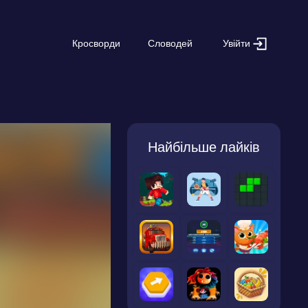
Увійти
Кросворди
Словодей
Найбільше лайків