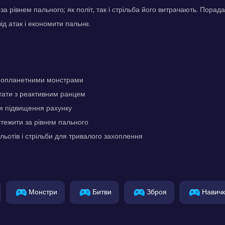
за рівнем пального; як політ, так і стрільба його витрачають. Пора
ід атак і економити пальне.
 інопланетними монстрами
тати з реактивним ранцем
я підвищення рахунку
стежити за рівнем пального
ьотів і стрільби для тривалого захоплення
Монстри
Битви
Зброя
Навич