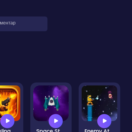
оментар
Gunslinger Legend
Space Stormtrooper
Enemy Attack