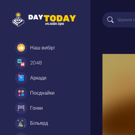
Наш вибір!
2048
Аркади
Поєднайки
Гонки
Більярд