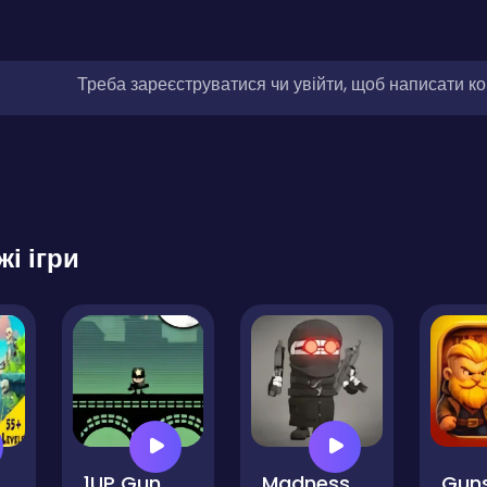
Треба зареєструватися чи увійти, щоб написати к
жі ігри
et Strike
1UP Gunman
Madness Combat Fangame