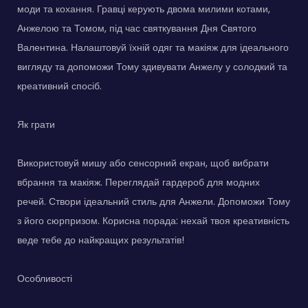
моди та кохання. Гравці керують двома милими котами,
Анжелою та Томом, під час святкування Дня Святого
Валентина. Налаштовуй їхній одяг та макіяж для ідеального
вигляду та допоможи Тому здивувати Анжелу у солодкий та
креативний спосіб.
Як грати
Використовуй мишу або сенсорний екран, щоб вибрати
вбрання та макіяж. Переглядай гардероб для модних
речей. Створи ідеальний стиль для Анжели. Допоможи Тому
з його сюрпризом. Корисна порада: нехай твоя креативність
веде тебе до найкращих результатів!
Особливості