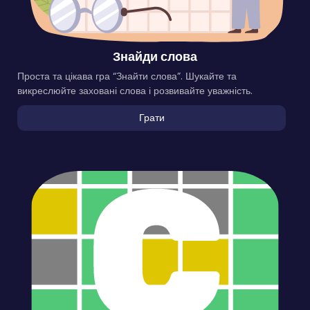
Знайди слова
Проста та цікава гра “Знайти слова”. Шукайте та
викреслюйте заховані слова і розвивайте уважність.
Грати