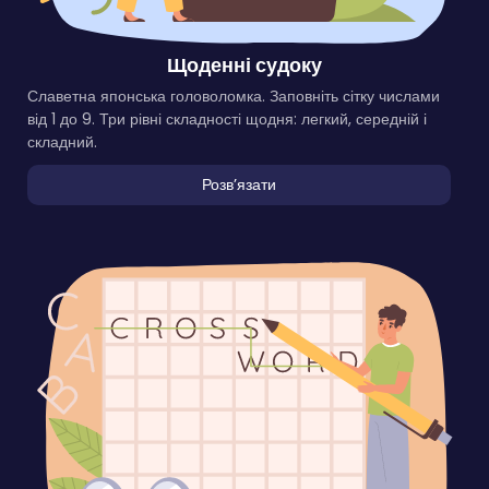
Щоденні судоку
Славетна японська головоломка. Заповніть сітку числами
від 1 до 9. Три рівні складності щодня: легкий, середній і
складний.
Розвʼязати