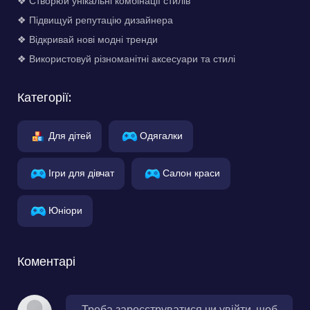
❖ Створюй унікальні комбінації стилів
❖ Підвищуй репутацію дизайнера
❖ Відкривай нові модні тренди
❖ Використовуй різноманітні аксесуари та стилі
Категорії:
Для дітей
Одягалки
Ігри для дівчат
Салон краси
Юніори
Коментарі
Треба зареєструватися чи увійти, щоб