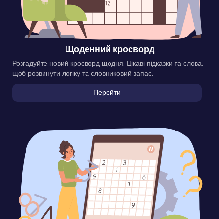
Щоденний кросворд
Розгадуйте новий кросворд щодня. Цікаві підказки та слова,
щоб розвинути логіку та словниковий запас.
Перейти