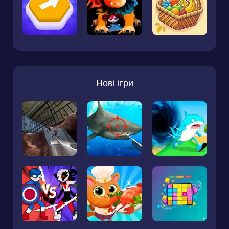
Нові ігри