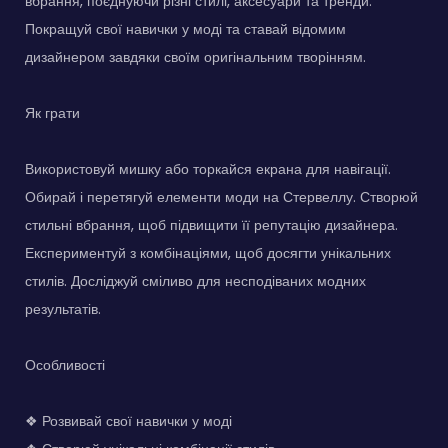
вбрання, поєднуючи різні стилі, аксесуари та тренди.
Покращуй свої навички у моді та ставай відомим
дизайнером завдяки своїм оригінальним творінням.
Як грати
Використовуй мишку або торкайся екрана для навігації.
Обирай і перетягуй елементи моди на Стервеллу. Створюй
стильні вбрання, щоб підвищити її репутацію дизайнера.
Експериментуй з комбінаціями, щоб досягти унікальних
стилів. Досліджуй сміливо для несподіваних модних
результатів.
Особливості
❖ Розвивай свої навички у моді