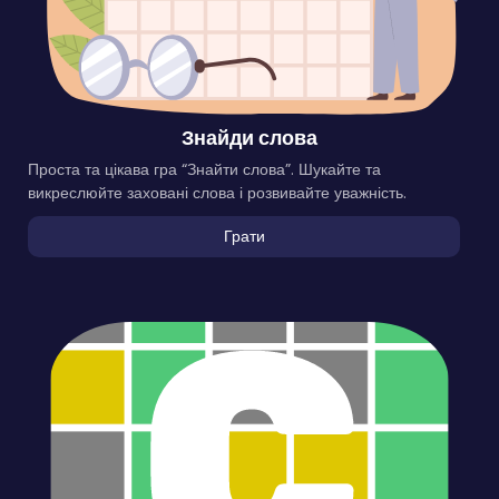
Знайди слова
Проста та цікава гра “Знайти слова”. Шукайте та
викреслюйте заховані слова і розвивайте уважність.
Грати