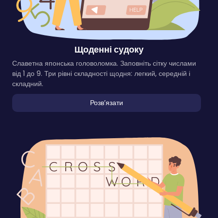
Щоденні судоку
Славетна японська головоломка. Заповніть сітку числами
від 1 до 9. Три рівні складності щодня: легкий, середній і
складний.
Розвʼязати