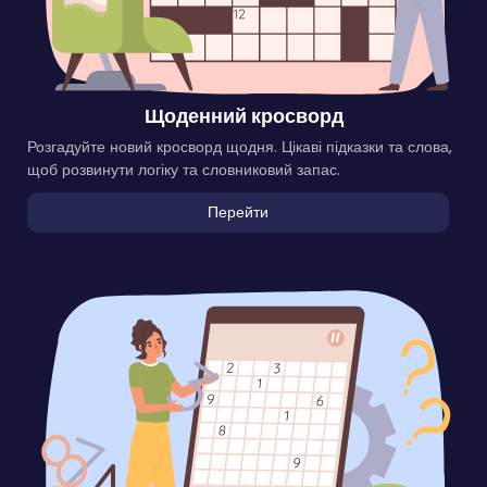
Щоденний кросворд
Розгадуйте новий кросворд щодня. Цікаві підказки та слова,
щоб розвинути логіку та словниковий запас.
Перейти