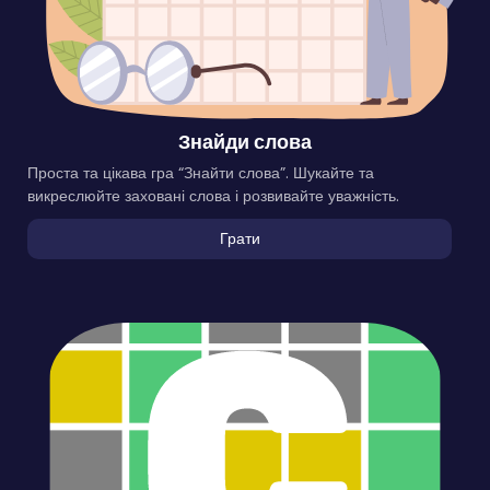
Знайди слова
Проста та цікава гра “Знайти слова”. Шукайте та
викреслюйте заховані слова і розвивайте уважність.
Грати