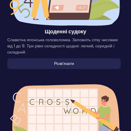
Щоденні судоку
Славетна японська головоломка. Заповніть сітку числами
від 1 до 9. Три рівні складності щодня: легкий, середній і
складний.
Розвʼязати