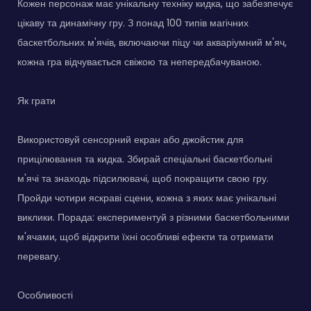
Кожен персонаж має унікальну техніку кидка, що забезпечує
цікаву та динамічну гру. З понад 100 типів магічних
баскетбольних м'ячів, включаючи піцу чи акваріумний м'яч,
кожна гра відчувається свіжою та непередбачуваною.
Як грати
Використовуй сенсорний екран або джойстик для
прицілювання та кидка. Збирай спеціальні баскетбольні
м'ячі та знаходь підсилювачі, щоб покращити свою гру.
Пройди чотири яскраві сцени, кожна з яких має унікальні
виклики. Порада: експериментуй з різними баскетбольними
м'ячами, щоб відкрити їхні особливі ефекти та отримати
перевагу.
Особливості