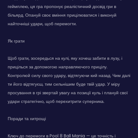
геймплею, ця гра пропонує реалістичний досвід гри в
більярд. Опануй своє вміння прицілюватися і виконуй
найточніші удари, щоб перемогти.
Як грати
Щоб грати, зосередься на кулі, яку хочеш забити в лузу, і
прицілься за допомогою направляючого прицілу.
Контролюй силу свого удару, відтягуючи кий назад. Чим далі
ти його відтягуєш, тим сильнішим буде твій удар. У міру
просування в грі звертай увагу на позиції куль і плануй свої
удари стратегічно, щоб перехитрити суперника.
Поради та хитрощі
Ключ до перемоги в Pool 8 Ball Mania — це точність і