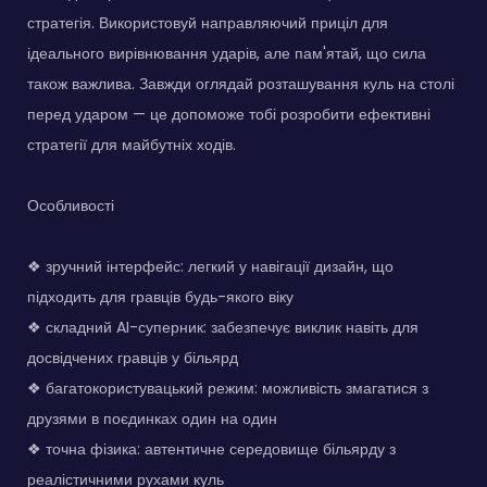
стратегія. Використовуй направляючий приціл для
ідеального вирівнювання ударів, але пам'ятай, що сила
також важлива. Завжди оглядай розташування куль на столі
перед ударом — це допоможе тобі розробити ефективні
стратегії для майбутніх ходів.
Особливості
❖ зручний інтерфейс: легкий у навігації дизайн, що
підходить для гравців будь-якого віку
❖ складний AI-суперник: забезпечує виклик навіть для
досвідчених гравців у більярд
❖ багатокористувацький режим: можливість змагатися з
друзями в поєдинках один на один
❖ точна фізика: автентичне середовище більярду з
реалістичними рухами куль