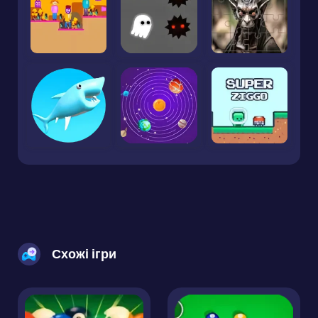
Схожі ігри