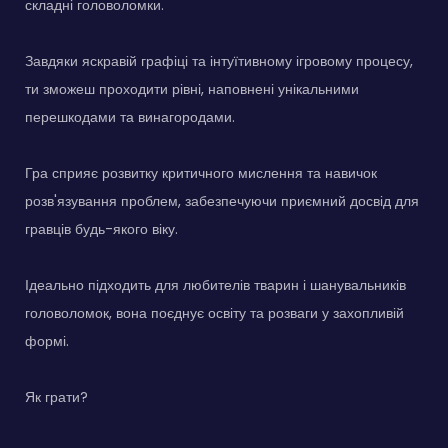
складні головоломки.
Завдяки яскравій графіці та інтуїтивному ігровому процесу,
ти зможеш проходити рівні, наповнені унікальними
перешкодами та винагородами.
Гра сприяє розвитку критичного мислення та навичок
розв'язування проблем, забезпечуючи приємний досвід для
гравців будь-якого віку.
Ідеально підходить для любителів тварин і шанувальників
головоломок, вона поєднує освіту та розваги у захопливій
формі.
Як грати?