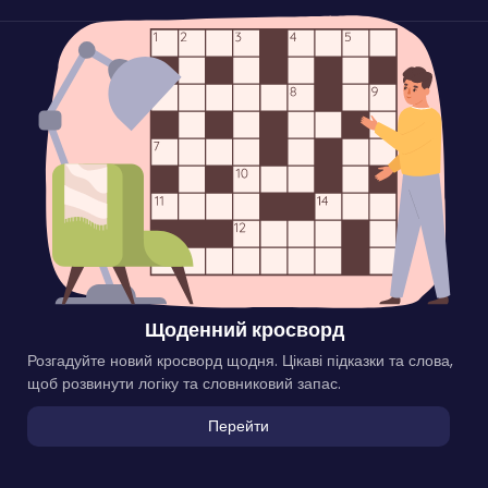
Щоденний кросворд
Розгадуйте новий кросворд щодня. Цікаві підказки та слова,
щоб розвинути логіку та словниковий запас.
Перейти