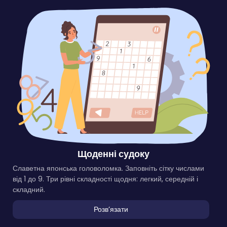
Щоденні судоку
Славетна японська головоломка. Заповніть сітку числами
від 1 до 9. Три рівні складності щодня: легкий, середній і
складний.
Розвʼязати