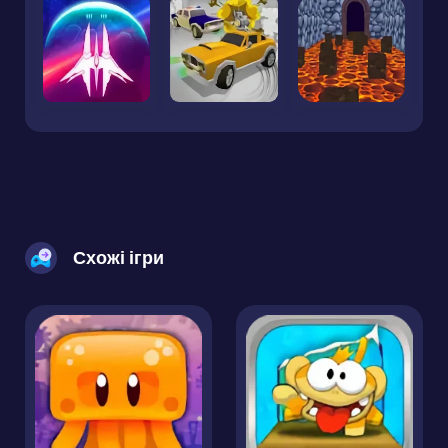
Схожі ігри