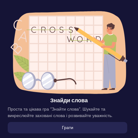
Знайди слова
Проста та цікава гра “Знайти слова”. Шукайте та
викреслюйте заховані слова і розвивайте уважність.
Грати