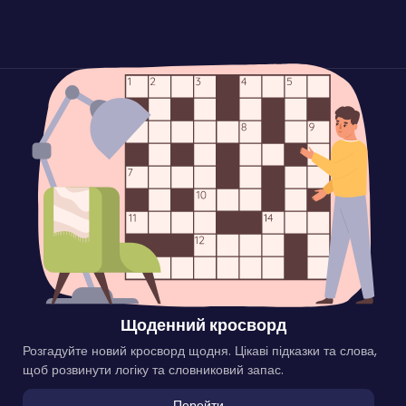
Щоденний кросворд
Розгадуйте новий кросворд щодня. Цікаві підказки та слова,
щоб розвинути логіку та словниковий запас.
Перейти