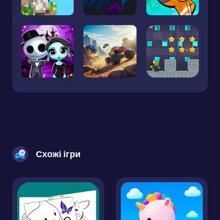
Схожі ігри