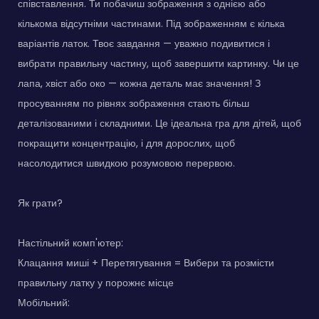
співставлення. Ти побачиш зображення з однією або
кількома відсутніми частинами. Під зображенням є кілька
варіантів латок. Твоє завдання — уважно подивитися і
вибрати правильну частину, щоб завершити картинку. Чи це
лапа, хвіст або око — кожна деталь має значення! З
просуванням по рівнях зображення стають більш
деталізованими і складними. Це ідеальна гра для дітей, щоб
покращити концентрацію, і для дорослих, щоб
насолодитися швидкою розумовою перервою.
Як грати?
Настільний комп'ютер:
Клацання миші + Перетягування = Вибери та розмісти
правильну латку у порожнє місце
Мобільний: