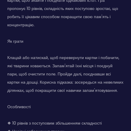
картки, щоб знайти і поєднати однакових істот. Гра
пропонує 10 рівнів, складність яких поступово зростає, що
робить її цікавим способом покращити свою пам'ять і
концентрацію.
Як грати
Клацай або натискай, щоб перевернути картки і побачити,
які тварини ховаються. Запам'ятай їхні місця і поєднуй
пари, щоб очистити поле. Пройди далі, поєднавши всі
картки на дошці. Корисна підказка: зосередься на невеликих
ділянках, щоб покращити свої навички запам'ятовування.
Особливості
❖ 10 рівнів з поступовим збільшенням складності