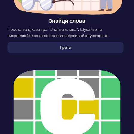
Знайди слова
Проста та цікава гра “Знайти слова”. Шукайте та
викреслюйте заховані слова і розвивайте уважність.
Грати