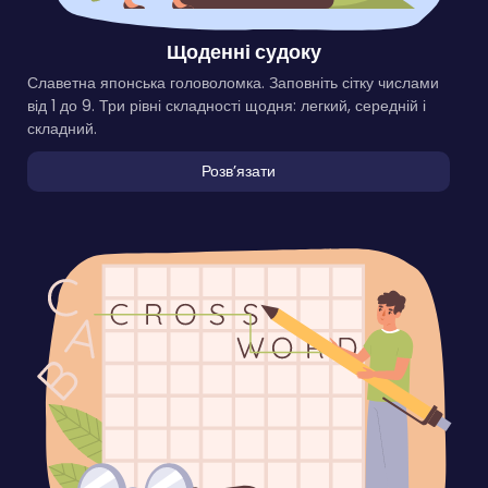
Щоденні судоку
Славетна японська головоломка. Заповніть сітку числами
від 1 до 9. Три рівні складності щодня: легкий, середній і
складний.
Розвʼязати