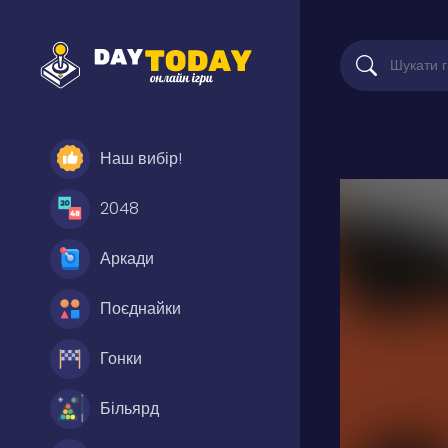
Наш вибір!
2048
Аркади
Поєднайки
Гонки
Більярд