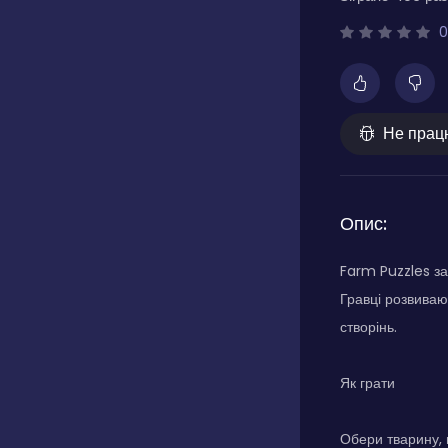
0
Не прац
Опис:
Farm Puzzles за
Гравці розвиваю
створінь.
Як грати
Обери тварину, 