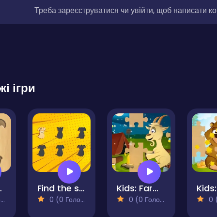
Треба зареєструватися чи увійти, щоб написати к
жі ігри
 Puzzle Game
Find the shadow
Kids: Farm Fun
)
0 (0 Голосів)
0 (0 Голосів)
0 (0