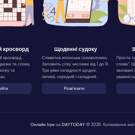
 кросворд
Щоденні судоку
З
й кросворд
Славетна японська головоломка.
Проста та
дказки та слова,
Заповніть сітку числами від 1 до 9.
слова”. 
огіку та
Три рівні складності щодня:
заховані 
ас.
легкий, середній і складний.
уважність
ейти
Розвʼязати
Онлайн Ігри
на
DAYTODAY
© 2025. Копіювання мате