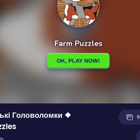
ькі Головоломки ❖
В
zles
ів.