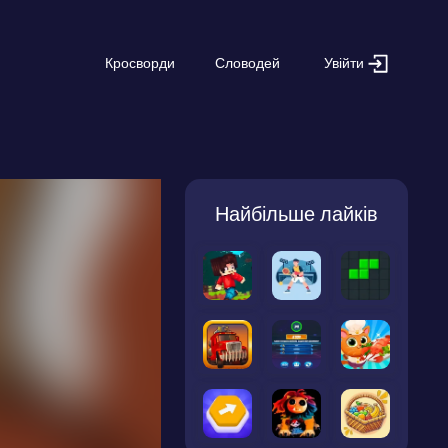
Увійти
Кросворди
Словодей
Найбільше лайків