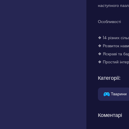
наступного пазл
Особливості
❖ 14 різних сіл
❖ Розвиток нав
❖ Яскраві та ба
❖ Простий інте
Категорії:
Тварини
Коментарі