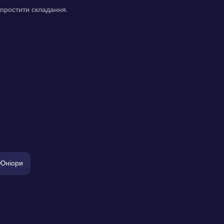
спростити складання.
Юніори