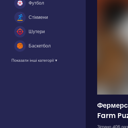
Футбол
Стікмени
Шутери
Баскетбол
Показати інші категорії ▾
Фермерс
Farm Puz
Зіграно 406 раз