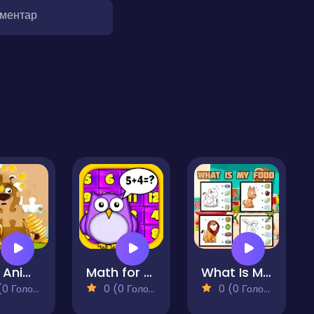
оментар
Kids: Animal Fun
Math for Kids
What Is My Food
 Голосів)
0 (0 Голосів)
0 (0 Голосів)