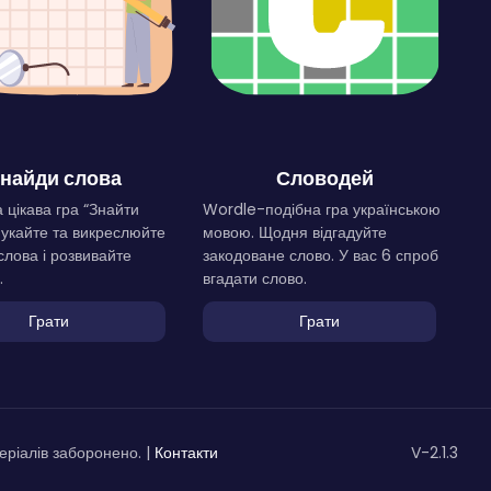
найди слова
Словодей
 цікава гра “Знайти
Wordle-подібна гра українською
Шукайте та викреслюйте
мовою. Щодня відгадуйте
слова і розвивайте
закодоване слово. У вас 6 спроб
.
вгадати слово.
Грати
Грати
ріалів заборонено. |
Контакти
V-2.1.3