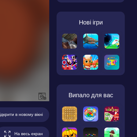
Нові ігри
Випало для вас
ідкрити в новому вікні
На весь екран