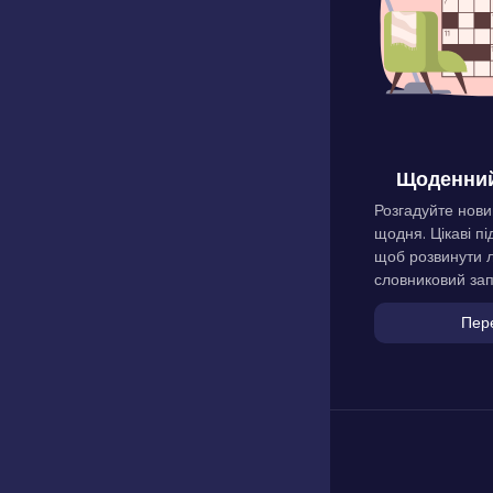
Щоденний
Розгадуйте нови
щодня. Цікаві пі
щоб розвинути л
словниковий зап
Пер