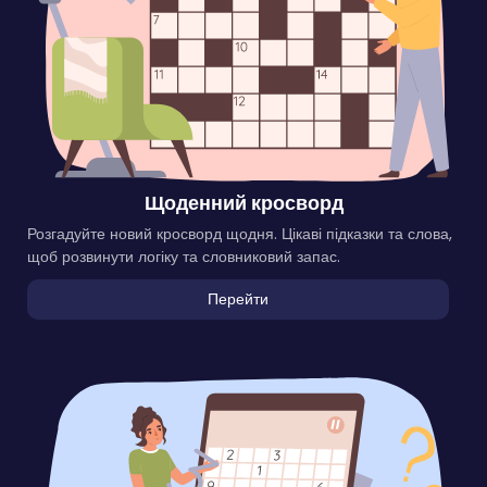
Щоденний кросворд
Розгадуйте новий кросворд щодня. Цікаві підказки та слова,
щоб розвинути логіку та словниковий запас.
Перейти