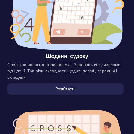
Щоденні судоку
Славетна японська головоломка. Заповніть сітку числами
від 1 до 9. Три рівні складності щодня: легкий, середній і
складний.
Розвʼязати