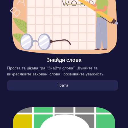
Знайди слова
Проста та цікава гра “Знайти слова”. Шукайте та
викреслюйте заховані слова і розвивайте уважність.
Грати