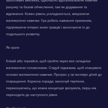
захопливих викликах, одночасно вдосконалюючи навички
рахунку та базові обчислення, такі як додавання та
віднімання. Кожен рівень ускладнюється, зміцнюючи
математичні навички. Гра робить навчання приємним,
підтримуючи інтерес юних гравців і заохочуючи їх до
подальшого розвитку.
Як грати
Клікай або торкайся, щоб пройти через все складніші
математичні головоломки. Слідуй підказкам, щоб опанувати
основні математичні навички. Прогрес у грі мотивує дітей до
покращення. Корисна порада: заохочуй терпіння,
переконуючись, що кожна концепція зрозуміла, перш ніж
переходити до наступного рівня.