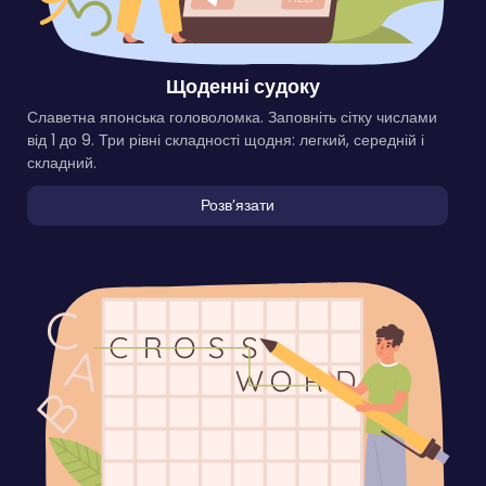
Щоденні судоку
Славетна японська головоломка. Заповніть сітку числами
від 1 до 9. Три рівні складності щодня: легкий, середній і
складний.
Розвʼязати