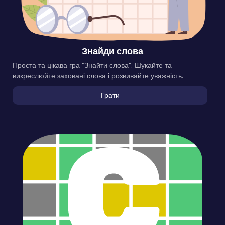
Знайди слова
Проста та цікава гра “Знайти слова”. Шукайте та
викреслюйте заховані слова і розвивайте уважність.
Грати