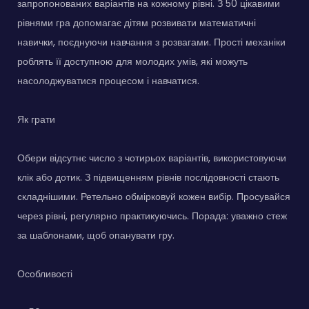
запропонованих варіантів на кожному рівні. З 50 цікавими
рівнями гра допомагає дітям розвивати математичні
навички, поєднуючи навчання з розвагами. Прості механіки
роблять її доступною для молодих умів, які можуть
насолоджуватися процесом і навчатися.
Як грати
Обери відсутнє число з чотирьох варіантів, використовуючи
клік або дотик. З підвищенням рівнів послідовності стають
складнішими. Ретельно обмірковуй кожен вибір. Просувайся
через рівні, регулярно практикуючись. Порада: уважно стеж
за шаблонами, щоб опанувати гру.
Особливості