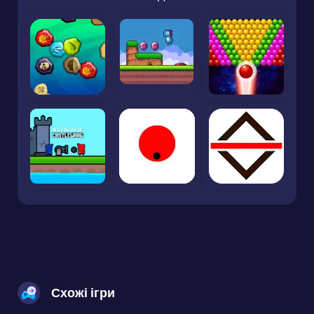
Схожі ігри