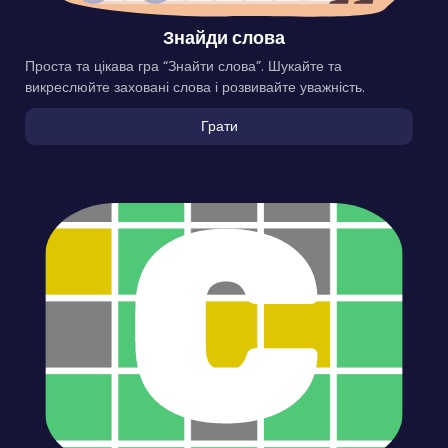
Знайди слова
Проста та цікава гра “Знайти слова”. Шукайте та
викреслюйте заховані слова і розвивайте уважність.
Грати