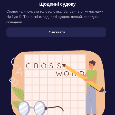
Щоденні судоку
Славетна японська головоломка. Заповніть сітку числами
від 1 до 9. Три рівні складності щодня: легкий, середній і
складний.
Розвʼязати