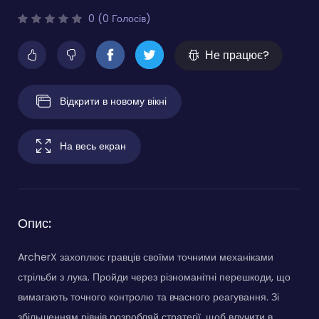
0 (0 Голосів)
Не працює?
Відкрити в новому вікні
На весь екран
Опис:
ArcherX захоплює гравців своїми точними механіками
стрільби з лука. Пройди через різноманітні перешкоди, що
вимагають точного контролю та вчасного реагування. Зі
збільшенням рівнів розробляй стратегії, щоб влучити в