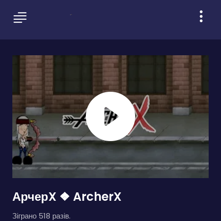
АрчерX ❖ ArcherX
Зіграно 518 разів.