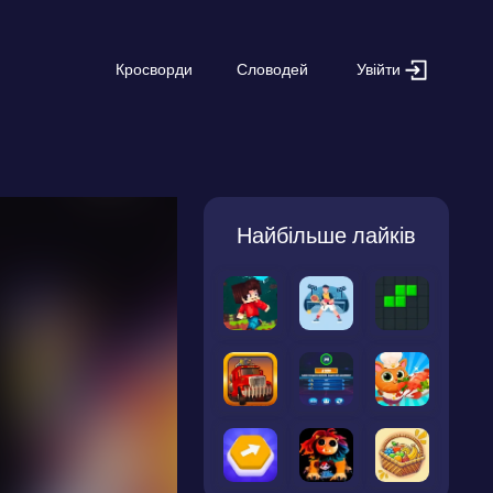
Увійти
Кросворди
Словодей
Найбільше лайків