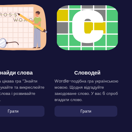
найди слова
Словодей
 цікава гра “Знайти
Wordle-подібна гра українською
Шукайте та викреслюйте
мовою. Щодня відгадуйте
слова і розвивайте
закодоване слово. У вас 6 спроб
.
вгадати слово.
Грати
Грати