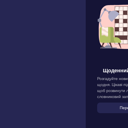
Щоденний
Розгадуйте нови
щодня. Цікаві пі
щоб розвинути л
словниковий зап
Пер