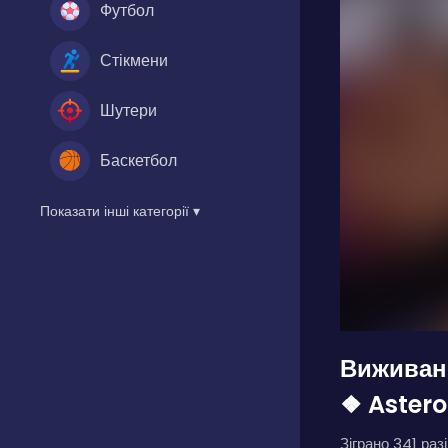
Футбол
Стікмени
Шутери
Баскетбол
Показати інші категорії ▾
Виживанн
❖ Astero
Зіграно 341 разі