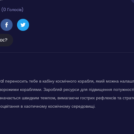
 (0 Голосів)
ює?
val переносить тебе в кабіну космічного корабля, який можна налаш
ворожими кораблями. Заробляй ресурси для підвищення потужності 
дзначається швидким темпом, вимагаючи гострих рефлексів та страт
оцвітання в хаотичному космічному середовищі.