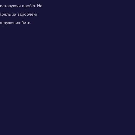
ристовуючи пробіл. На
абель за зароблені
апружених битв.