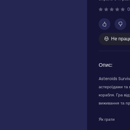
0
Не прац
Опис:
Asteroids Survi
астероїдами та 
корабля. Гра ві
виживання та пр
Як грати