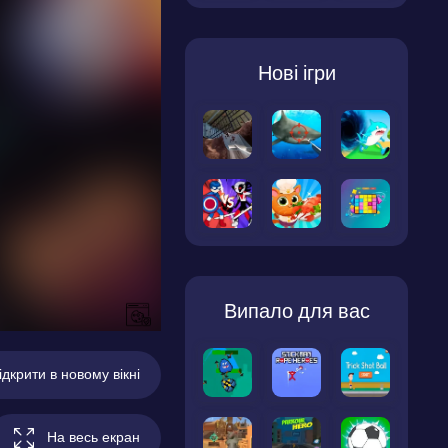
Нові ігри
Випало для вас
ідкрити в новому вікні
На весь екран