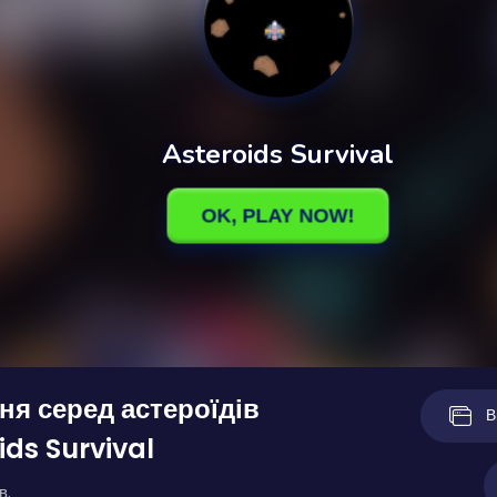
я серед астероїдів
В
ids Survival
в.