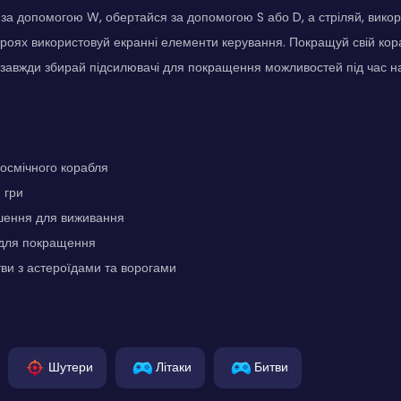
за допомогою W, обертайся за допомогою S або D, а стріляй, вико
роях використовуй екранні елементи керування. Покращуй свій кор
: завжди збирай підсилювачі для покращення можливостей під час н
космічного корабля
 гри
ішення для виживання
 для покращення
тви з астероїдами та ворогами
Шутери
Літаки
Битви