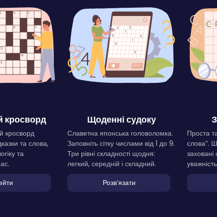
 кросворд
Щоденні судоку
З
й кросворд
Славетна японська головоломка.
Проста та
дказки та слова,
Заповніть сітку числами від 1 до 9.
слова”. 
огіку та
Три рівні складності щодня:
заховані 
ас.
легкий, середній і складний.
уважність
ейти
Розвʼязати