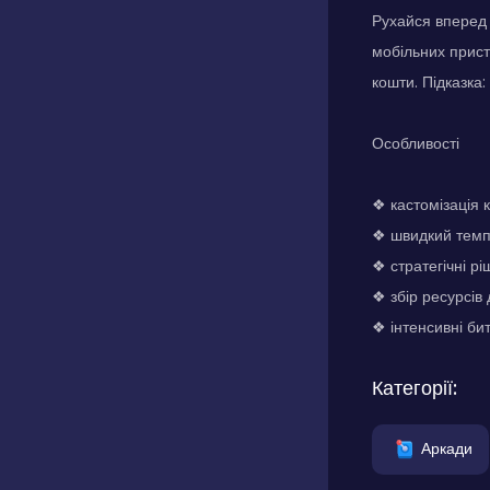
Рухайся вперед 
мобільних прист
кошти. Підказка
Особливості
❖ кастомізація 
❖ швидкий темп
❖ стратегічні р
❖ збір ресурсів
❖ інтенсивні би
Категорії:
Аркади