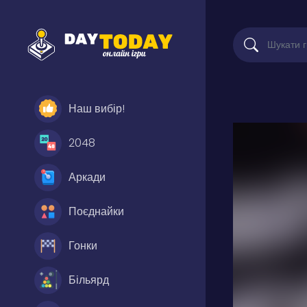
Наш вибір!
2048
Аркади
Поєднайки
Гонки
Більярд