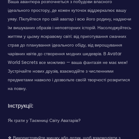
Ваша авантюра розпочнеться з побудови власного
ідеального простору, де кожен куточок віддзеркалює вашу
уяву. Піклуйтеся про свій аватар і всю його родину, надаючи
їм вишуканих образів і неповторних історій. Насолоджуйтесь
життям у цьому яскравому світі: від приготування смачних
страв до планування ідеального обіду, від вирощування
чарівних квітів до створення модних шедеврів. В Avatar
World Secrets все можливо — ваша фантазія не має меж!
Зустрічайте нових друзів, взаємодійте з численними
предметами навколо і дозвольте своїй творчості розкритися
на повну.
Інструкції:
Як грати у Таємниці Світу Аватарів?
❖ Використовуйте мишку або дотик, щоб взаємодіяти з