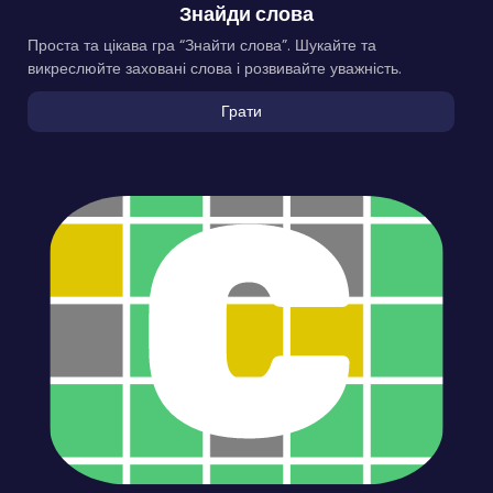
Знайди слова
Проста та цікава гра “Знайти слова”. Шукайте та
викреслюйте заховані слова і розвивайте уважність.
Грати