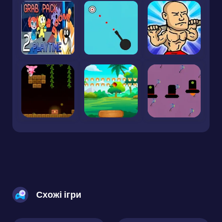
Схожі ігри