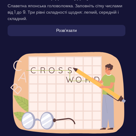
Славетна японська головоломка. Заповніть сітку числами
від 1 до 9. Три рівні складності щодня: легкий, середній і
складний.
Розвʼязати