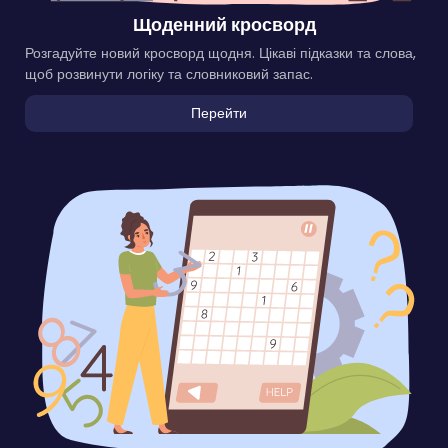
Щоденний кросворд
Розгадуйте новий кросворд щодня. Цікаві підказки та слова,
щоб розвинути логіку та словниковий запас.
Перейти