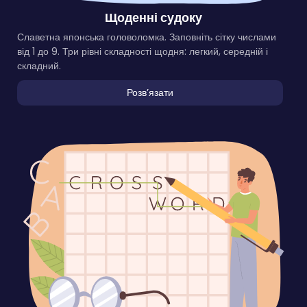
Щоденні судоку
Славетна японська головоломка. Заповніть сітку числами
від 1 до 9. Три рівні складності щодня: легкий, середній і
складний.
Розвʼязати