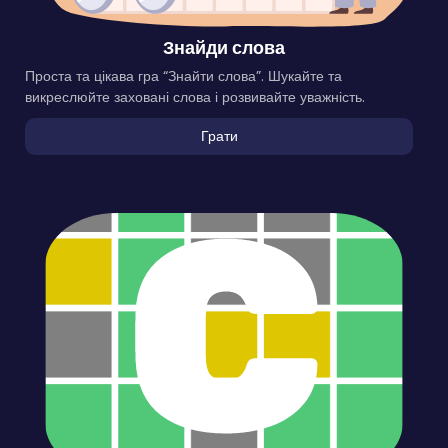
Знайди слова
Проста та цікава гра “Знайти слова”. Шукайте та
викреслюйте заховані слова і розвивайте уважність.
Грати