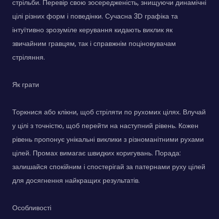
стрільби. Перевір свою зосередженість, знищуючи динамічні
цілі різних форм і поведінки. Сучасна 3D графіка та
інтуїтивно зрозуміле керування кидають виклик як
звичайним гравцям, так і справжнім поціновувачам
стріляння.
Як грати
Торкнися або клікни, щоб стріляти по рухомих цілях. Влучай
у цілі з точністю, щоб перейти на наступний рівень. Кожен
рівень пропонує унікальні виклики з різноманітними рухами
цілей. Промах вимагає швидких коригувань. Порада:
залишайся спокійним і спостерігай за патернами руху цілей
для досягнення найкращих результатів.
Особливості