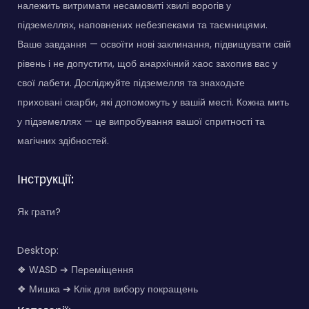
належить витримати несамовиті хвилі ворогів у
підземеллях, наповнених небезпеками та таємницями.
Ваше завдання — освоїти нові заклинання, підвищувати свій
рівень і не допустити, щоб анархічний хаос захопив вас у
свої лабети. Досліджуйте підземелля та знаходьте
приховані скарби, які допоможуть у вашій месті. Кожна мить
у підземеллях — це випробування вашої спритності та
магічних здібностей.
Інструкції:
Як грати?
Desktop:
❖ WASD ➔ Переміщення
❖ Мишка ➔ Клік для вибору покращень