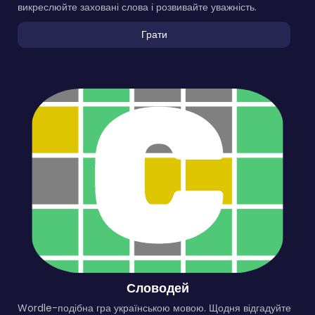
викреслюйте заховані слова і розвивайте уважність.
Грати
Словодей
Wordle-подібна гра українською мовою. Щодня відгадуйте