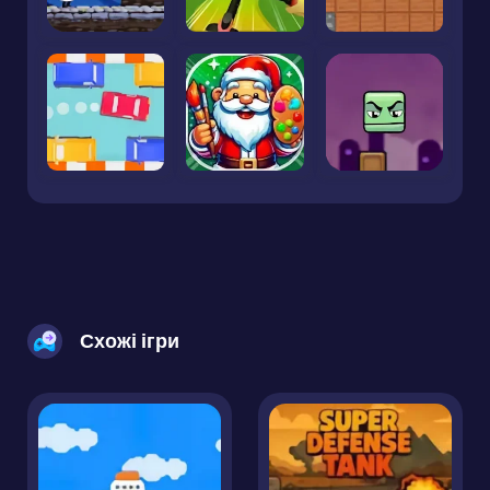
Схожі ігри