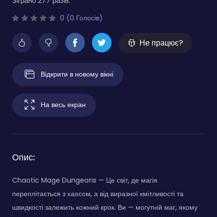
Зіграно 277 разів.
0 (0 Голосів)
Не працює?
Відкрити в новому вікні
На весь екран
Опис:
Chaotic Mage Dungeons — Це світ, де магія
переплітається з хаосом, а від виразної кмітливості та
швидкості залежить кожний крок. Ви — могутній маг, якому