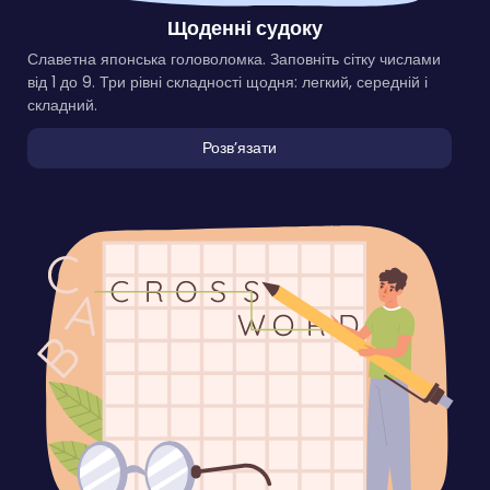
Щоденні судоку
Славетна японська головоломка. Заповніть сітку числами
від 1 до 9. Три рівні складності щодня: легкий, середній і
складний.
Розвʼязати