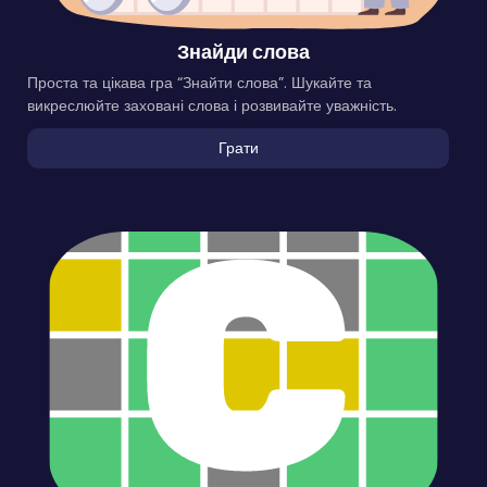
Знайди слова
Проста та цікава гра “Знайти слова”. Шукайте та
викреслюйте заховані слова і розвивайте уважність.
Грати