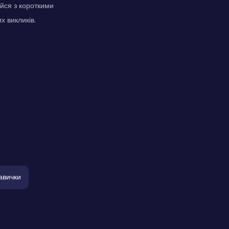
йся з короткими
х викликів.
авички