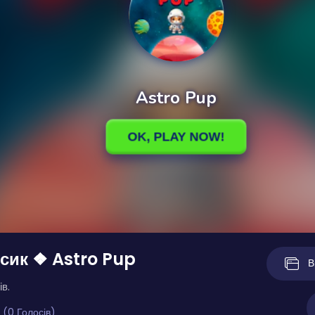
сик ❖ Astro Pup
В
ів.
 (0 Голосів)