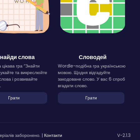
найди слова
Словодей
 цікава гра “Знайти
Wordle-подібна гра українською
Шукайте та викреслюйте
мовою. Щодня відгадуйте
слова і розвивайте
закодоване слово. У вас 6 спроб
.
вгадати слово.
Грати
Грати
ріалів заборонено. |
Контакти
V-2.1.3