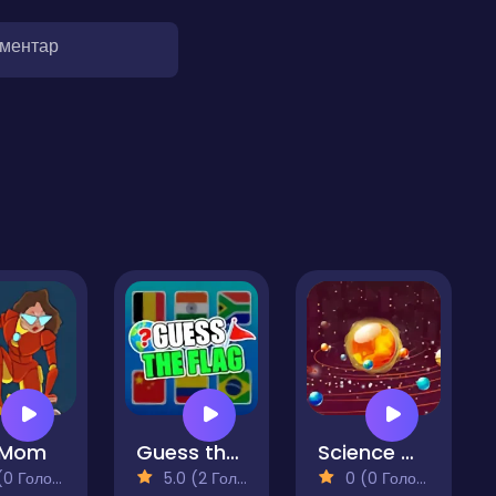
оментар
 Mom
Guess the flags
Science QUIZ
 Голосів)
5.0 (2 Голосів)
0 (0 Голосів)