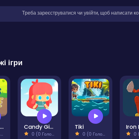
Треба зареєструватися чи увійти, щоб написати к
жі ігри
Typing Battle
Candy Girl Adventure
Tiki
Iron
)
0 (0 Голосів)
0 (0 Голосів)
0 (0