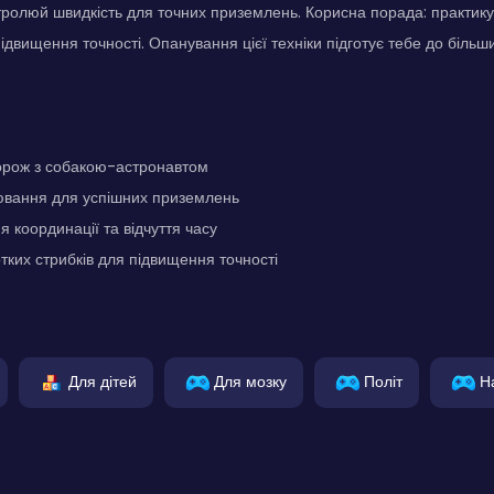
ролюй швидкість для точних приземлень. Корисна порада: практику
двищення точності. Опанування цієї техніки підготує тебе до більши
орож з собакою-астронавтом
ювання для успішних приземлень
 координації та відчуття часу
тких стрибків для підвищення точності
Для дітей
Для мозку
Політ
Н