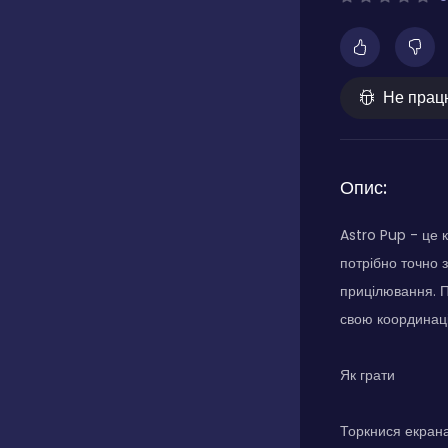
Не прац
Опис:
Astro Pup - це 
потрібно точно 
прицілювання. П
свою координаці
Як грати
Торкнися екран