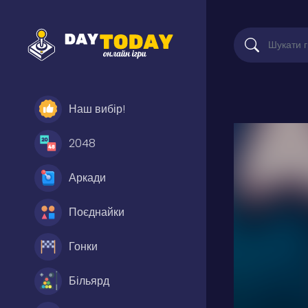
Наш вибір!
2048
Аркади
Поєднайки
Гонки
Більярд