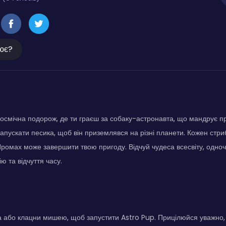
ює?
космічна подорож, де ти граєш за собаку-астронавта, що мандрує пр
запускати песика, щоб він приземлявся на різні планети. Кожен стри
ромах може завершити твою пригоду. Відчуй чудеса всесвіту, одн
ю та відчуття часу.
а або клацни мишею, щоб запустити Astro Pup. Прицілюйся уважно