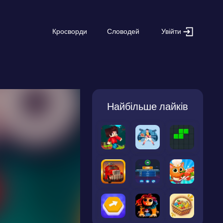
Увійти
Кросворди
Словодей
Найбільше лайків