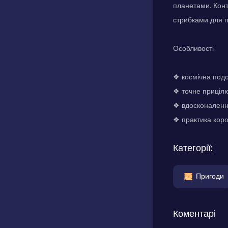
планетами. Конт
стрибками для пі
Особливості
❖ космічна под
❖ точне приціл
❖ вдосконалення
❖ практика коро
Категорії:
Пригоди
Коментарі