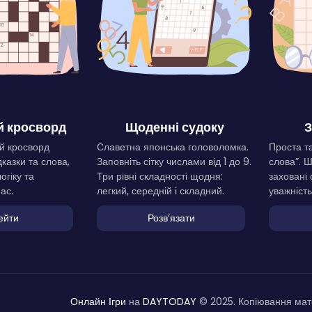
 кросворд
Щоденні судоку
З
й кросворд
Славетна японська головоломка.
Проста та
дказки та слова,
Заповніть сітку числами від 1 до 9.
слова”. 
огіку та
Три рівні складності щодня:
заховані 
ас.
легкий, середній і складний.
уважність
ейти
Розвʼязати
Онлайн Ігри
на
DAYTODAY
© 2025. Копіювання мате