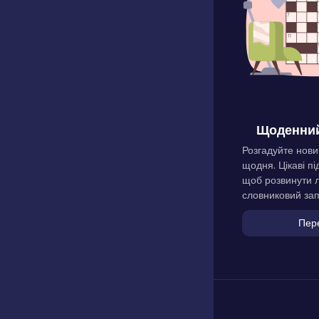
Щоденний
Розгадуйте нови
щодня. Цікаві пі
щоб розвинути л
словниковий зап
Пер