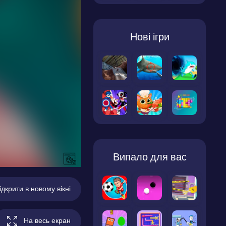
Нові ігри
Випало для вас
ідкрити в новому вікні
На весь екран