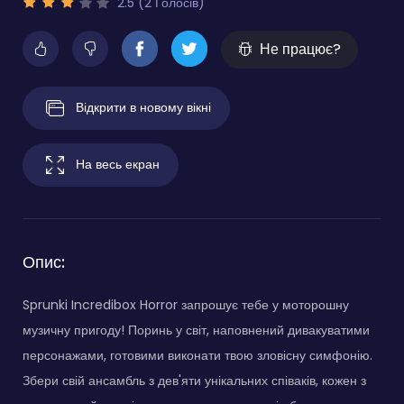
2.5 (2 Голосів)
Не працює?
Відкрити в новому вікні
На весь екран
Опис:
Sprunki Incredibox Horror запрошує тебе у моторошну
музичну пригоду! Поринь у світ, наповнений дивакуватими
персонажами, готовими виконати твою зловісну симфонію.
Збери свій ансамбль з дев'яти унікальних співаків, кожен з