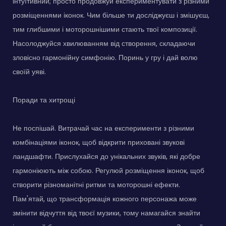
інтуїтивний; просто продовжуй експериментувати з різними
розміщеннями іконок. Чим більше ти досліджуєш і змішуєш,
тим глибшими і моторошнішими стають твої композиції.
Насолоджуйся хвилюванням від створення, складаючи
зловісно гармонійну симфонію. Поринь у гру і дай волю
своїй уяві.
Поради та хитрощі
Не поспішай. Витрачай час на експерименти з різними
комбінаціями іконок, щоб відкрити приховані звукові
ландшафти. Прислухайся до унікальних звуків, які добре
гармоніюють між собою. Регулюй розміщення іконок, щоб
створити різноманітні ритми та моторошні ефекти.
Пам'ятай, що трансформація кожного персонажа може
змінити відчуття від твоєї музики, тому намагайся знайти