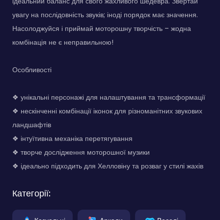
ідеальний баланс для свого жахливого шедевра. Звертай
увагу на послідовність звуків; іноді порядок має значення.
Насолоджуйся і приймай моторошну творчість – жодна
комбінація не є неправильною!
Особливості
❖ унікальні персонажі для налаштування та трансформації
❖ нескінченні комбінації іконок для різноманітних звукових
ландшафтів
❖ інтуїтивна механіка перетягування
❖ творче дослідження моторошної музики
❖ ідеально підходить для Хелловіну та розваг у стилі жахів
Категорії: