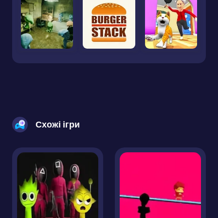
Схожі ігри