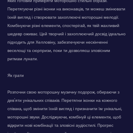
яких готовий приміряти моторошно стильні образи.
Перетягуючи різні іконки на виконавців, ти можеш змінювати
їхній вигляд і створювати захоплюючі моторошні мелодії.
Комбінуючи різні елементи, спостерігай, як твій жахливий
шедевр оживає. Цей творчий і захоплюючий досвід ідеально
підходить для Хелловіну, забезпечуючи нескінченні
веселощі та сюрпризи, поки ти дозволяєш зловісним
ритмам лунати.
Як грати
Розпочни свою моторошну музичну подорож, обираючи з
дев'яти унікальних співаків. Перетягни іконки на кожного
співака, щоб змінити їхній вигляд і призначити їм унікальні,
моторошні звуки. Досліджуючи, комбінуй ці елементи, щоб
відкрити нові комбінації та зловісні аудіостилі. Прогрес