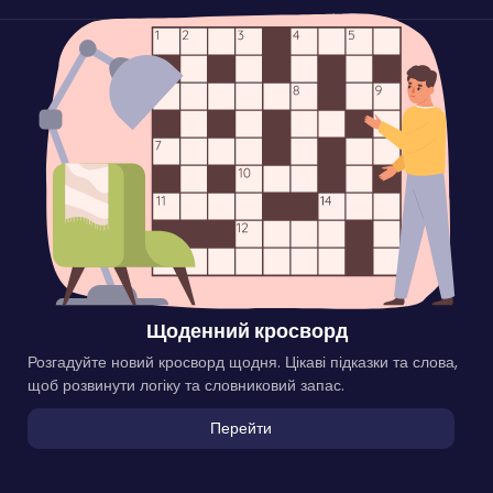
Щоденний кросворд
Розгадуйте новий кросворд щодня. Цікаві підказки та слова,
щоб розвинути логіку та словниковий запас.
Перейти