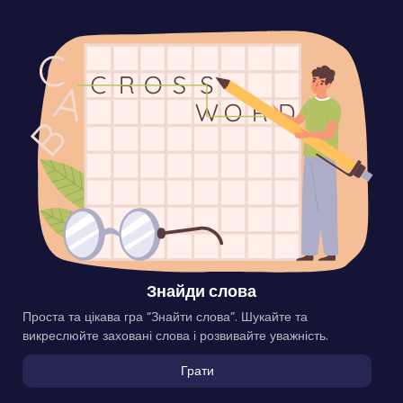
Знайди слова
Проста та цікава гра “Знайти слова”. Шукайте та
викреслюйте заховані слова і розвивайте уважність.
Грати