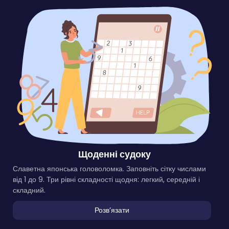
Щоденні судоку
Славетна японська головоломка. Заповніть сітку числами
від 1 до 9. Три рівні складності щодня: легкий, середній і
складний.
Розвʼязати