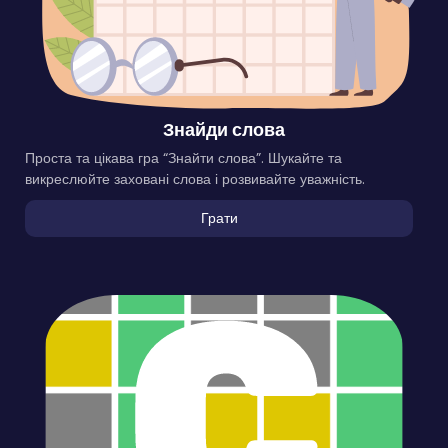
Знайди слова
Проста та цікава гра “Знайти слова”. Шукайте та
викреслюйте заховані слова і розвивайте уважність.
Грати