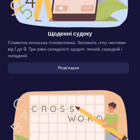
Щоденні судоку
Славетна японська головоломка. Заповніть сітку числами
від 1 до 9. Три рівні складності щодня: легкий, середній і
складний.
Розвʼязати