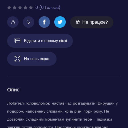
0 (0 Голосів)
Не працює?
Відкрити в новому вікні
На весь екран
Опис:
Любителі головоломок, настав час розгадувати! Вирушай у
подорож, наповнену словами, крізь різні пори року. Не
дозволяй складним моментам зупинити тебе – підказки
завжди готові допомогти. Продовжуй рухатися вперед,