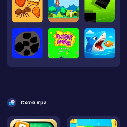
Схожі ігри