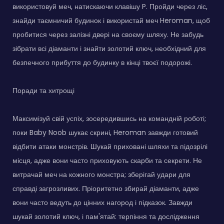
використовуй меч, натискаючи клавішу P. Пройди через ліс,
знайди таємничий будинок і використай меч Heroman, щоб
пробитися через залізні двері на своєму шляху. Не забудь
зібрати всі діаманти і знайти золотий ключ, необхідний для
безпечного прибуття до будинку в кінці твоєї подорожі.
Поради та хитрощі
Максимізуй свій успіх, зосередившись на командній роботі;
поки Baby Noob шукає скрині, Heroman завжди готовий
відбити атаки монстрів. Шукай приховані шляхи та підозрілі
місця, адже вони часто приховують скарби та секрети. Не
витрачай меч на кожного монстра; зберігай удари для
справді загрозливих. Пріоритетно збирай діаманти, адже
вони часто ведуть до цінних нагород і підказок. Завжди
шукай золотий ключ, і пам'ятай: терпіння та дослідження