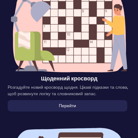
Щоденний кросворд
Розгадуйте новий кросворд щодня. Цікаві підказки та слова,
щоб розвинути логіку та словниковий запас.
Перейти