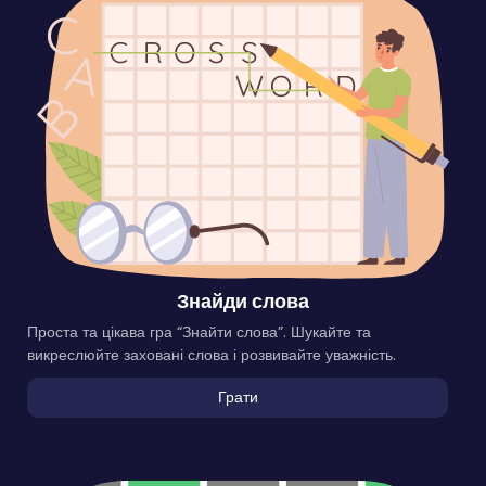
Знайди слова
Проста та цікава гра “Знайти слова”. Шукайте та
викреслюйте заховані слова і розвивайте уважність.
Грати