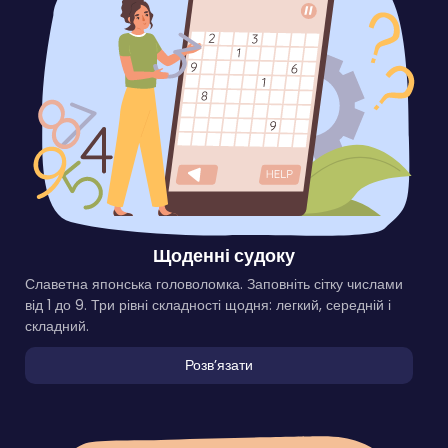
Щоденні судоку
Славетна японська головоломка. Заповніть сітку числами
від 1 до 9. Три рівні складності щодня: легкий, середній і
складний.
Розвʼязати