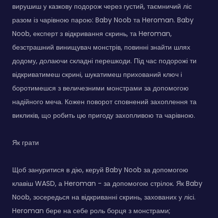
вирушиш у казкову подорож через густий, таємничий ліс
разом із чарівною парою: Baby Noob та Heroman. Baby
Noob, експерт з відкривання скринь, та Heroman,
безстрашний винищувач монстрів, повинні знайти шлях
додому, долаючи складні перешкоди. Під час подорожі ти
відкриватимеш скрині, шукатимеш прихований ключ і
боротимешся з величезними монстрами за допомогою
надійного меча. Кожен поворот сповнений захоплення та
викликів, що робить цю пригоду захопливою та чарівною.
Як грати
Щоб зануритися в дію, керуй Baby Noob за допомогою
клавіш WASD, а Heroman - за допомогою стрілок. Як Baby
Noob, зосередься на відкриванні скринь, захованих у лісі.
Heroman бере на себе роль борця з монстрами;