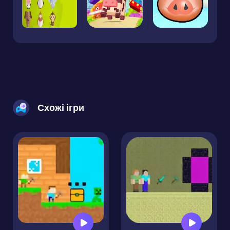
Схожі ігри