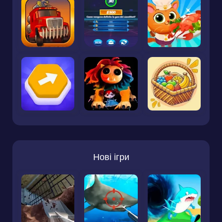
Нові ігри