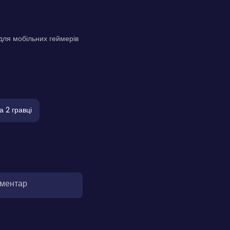
 для мобільних геймерів
а 2 гравці
оментар