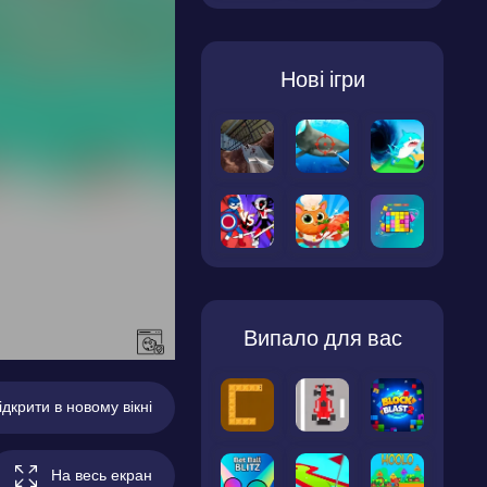
Нові ігри
Випало для вас
ідкрити в новому вікні
На весь екран