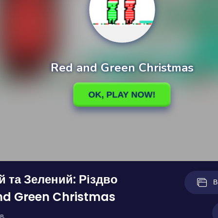
 та Зелений: Різдво
В
nd Green Christmas
в.