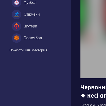
Футбол
Стікмени
Шутери
Баскетбол
Показати інші категорії ▾
Червоний
❖ Red a
Зіграно 415 разі