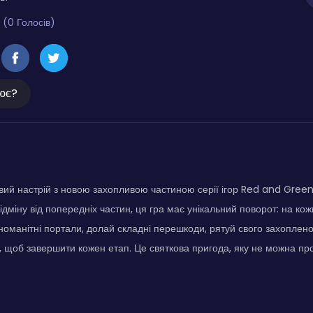
 (0 Голосів)
ює?
вий настрій з новою захопливою частиною серії ігор Red and Gree
дміну від попередніх частин, ця гра має унікальний поворот: на кож
номанітні портали, долай складні перешкоди, рятуй свого захоплен
, щоб завершити кожен етап. Це святкова пригода, яку не можна пр