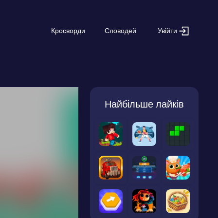
Увійти
Кросворди
Словодей
Найбільше лайків