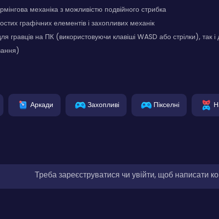
мінгова механіка з можливістю подвійного стрибка
стих графічних елементів і захопливих механік
для гравців на ПК (використовуючи клавіші WASD або стрілки), так і
вання)
Аркади
Захопливі
Пікселні
Н
Треба зареєструватися чи увійти, щоб написати к