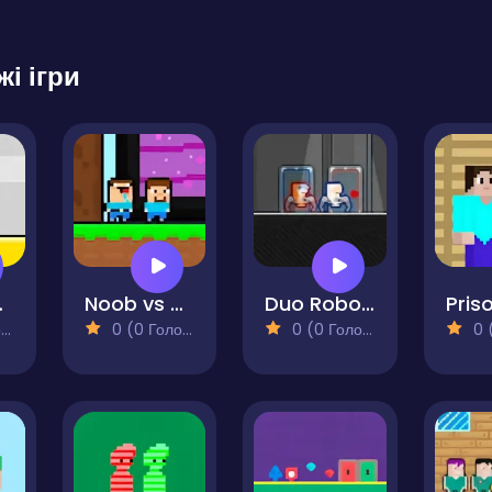
жі ігри
ainbow
Noob vs Pro Super Hero
Duo Robot Skibidi
)
0 (0 Голосів)
0 (0 Голосів)
0 (0