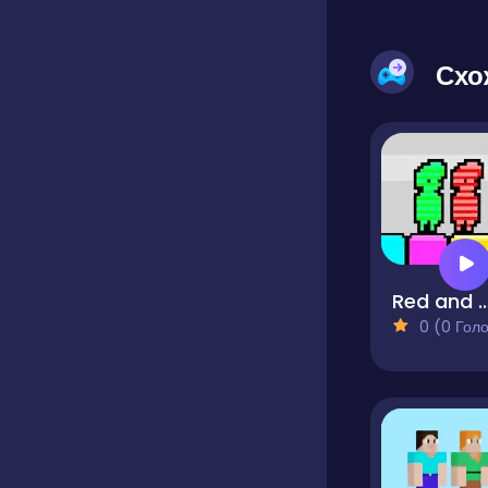
Схо
Red and Green R
0 (0 Голосів