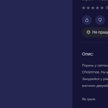
0
Не прац
Опис:
Поринь у святко
Christmas. На ві
Занурюйся у різ
магічних дверей
Як грати