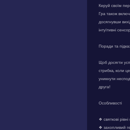
Керуй своїм пер
Гра також включ
досягнувши вихі
інтуїтивні сенс
Поради та підка
Щоб досягти усп
стрибка, коли ц
уникнути неспод
друга!
Особливості
❖ святкові рівні
❖ захопливий г