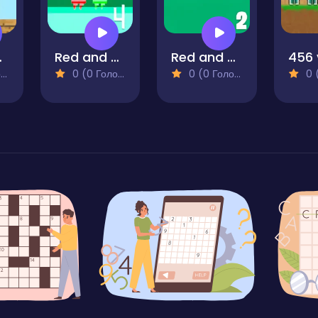
Alex
Red and Green 4
Red and Blue Adventure 2
)
0 (0 Голосів)
0 (0 Голосів)
0 (0