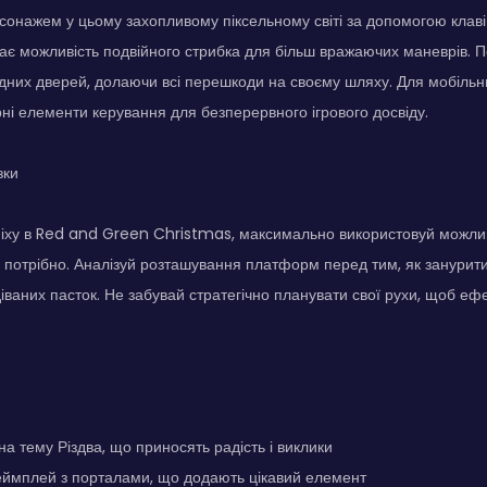
сонажем у цьому захопливому піксельному світі за допомогою клав
ає можливість подвійного стрибка для більш вражаючих маневрів. П
дних дверей, долаючи всі перешкоди на своєму шляху. Для мобільни
орні елементи керування для безперервного ігрового досвіду.
зки
іху в Red and Green Christmas, максимально використовуй можлив
е потрібно. Аналізуй розташування платформ перед тим, як занурит
іваних пасток. Не забувай стратегічно планувати свої рухи, щоб еф
 на тему Різдва, що приносять радість і виклики
еймплей з порталами, що додають цікавий елемент