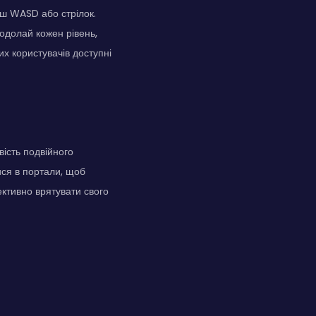
іш WASD або стрілок.
одолай кожен рівень,
х користувачів доступні
ість подвійного
ися в портали, щоб
ективно врятувати свого