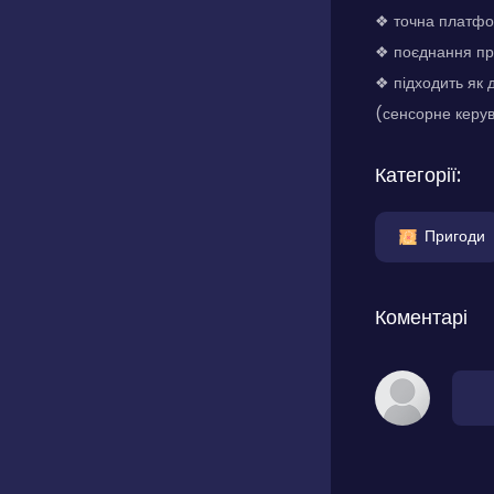
❖ точна платфор
❖ поєднання про
❖ підходить як 
(сенсорне керу
Категорії:
Пригоди
Коментарі