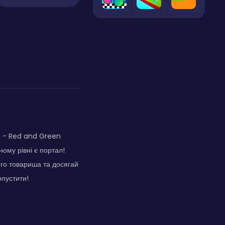
n - Red and Green
ному рівні є портал!
ого товариша та досягай
опустити!