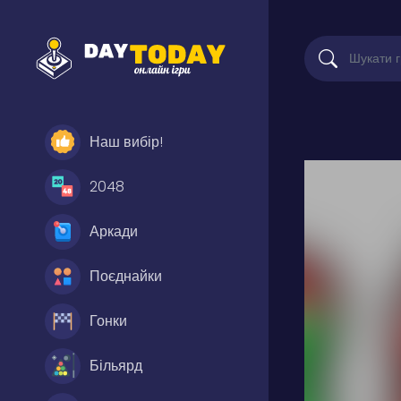
Наш вибір!
2048
Аркади
Поєднайки
Гонки
Більярд