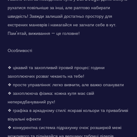
рухатися повільніше за інші, але раптово набирати
швидкість! Завжди залишай достатньо простору для
екстрених маневрів і намагайся не загнати себе в кут.
Пам'ятай, виживання — це головне!
Особливості
❖ цікавий та захопливий ігровий процес: години
захоплюючих розваг чекають на тебе!
❖ просте управління: легко вивчити, але важко опанувати
❖ захоплююча фізика: кожна куля має свій
непередбачуваний рух!
❖ графіка в аркадному стилі: яскраві кольори та привабливі
візуальні ефекти
❖ конкурентна система підрахунку очок: розширюй межі
можливого та піднімайся на вершину таблиці лідерів