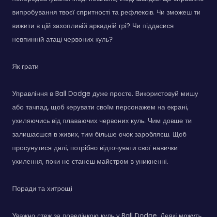
випробування твоєї спритності та рефлексів. Чи зможеш ти
вижити в цій захопливій аркадній грі? Чи піддасися
невпинній атаці червоних куль?
Як грати
Управління в Ball Dodge дуже просте. Використовуй мишу
або тачпад, щоб керувати своїм персонажем на екрані,
ухиляючись від плаваючих червоних куль. Чим довше ти
залишаєшся в живих, тим більше очок заробляєш. Щоб
просунутися далі, потрібно відточувати свої навички
ухилення, поки не станеш майстром в уникненні.
Поради та хитрощі
Уважно стеж за поведінкою куль у Ball Dodge. Деякі можуть