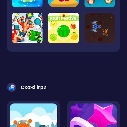
Схожі ігри