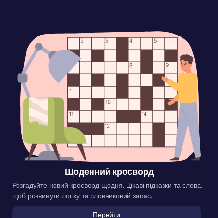
Щоденний кросворд
Розгадуйте новий кросворд щодня. Цікаві підказки та слова,
щоб розвинути логіку та словниковий запас.
Перейти