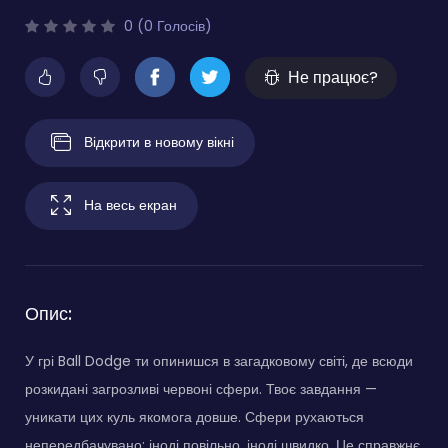
0 (0 Голосів)
Не працює?
Відкрити в новому вікні
На весь екран
Опис:
У грі Ball Dodge ти опинишся в загадковому світі, де всюди
розкидані загрозливі червоні сфери. Твоє завдання —
уникати цих куль якомога довше. Сфери рухаються
непередбачувано: іноді повільно, іноді швидко. Це справжнє