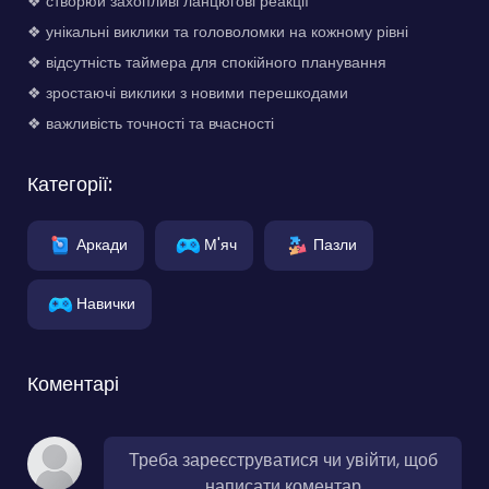
❖ створюй захопливі ланцюгові реакції
❖ унікальні виклики та головоломки на кожному рівні
❖ відсутність таймера для спокійного планування
❖ зростаючі виклики з новими перешкодами
❖ важливість точності та вчасності
Категорії:
Аркади
М'яч
Пазли
Навички
Коментарі
Треба зареєструватися чи увійти, щоб
написати коментар