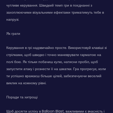
чутливе керування. Швидкий темп гри в поєднанні з
захоплюючими візуальними ефектами триматимуть тебе в
напрузі.
Як грати
Керування в грі надзвичайно просте. Використовуй клавіші зі
стрілками, щоб швидко і точно маневрувати гарматою на
полі бою. Як тільки побачиш кулю, натисни пробіл, щоб
запустити атаку і рознести її на шматки. Гра прогресує, коли
ти успішно вражаєш більше цілей, забезпечуючи веселий
виклик на кожному рівні.
Поради та хитрощі
Щоб досягти успіху в Balloon Blast, важливими є вчасність і