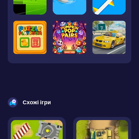
Схожі ігри