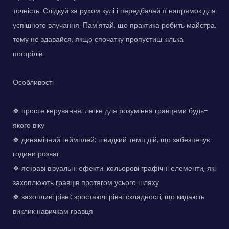
точність. Слідкуй за рухом кулі і передбачай її напрямок для
успішного влучання. Пам'ятай, що практика робить майстра,
тому не здавайся, якщо спочатку пропустиш кілька
пострілів.
Особливості
❖ просте керування: легке для розуміння гравцями будь-
якого віку
❖ динамічний геймплей: швидкий темп дій, що забезпечує
години розваг
❖ яскраві візуальні ефекти: кольорові графічні елементи, які
захоплюють гравців протягом усього шляху
❖ захопливі рівні: зростаючі рівні складності, що кидають
виклик навичкам гравця