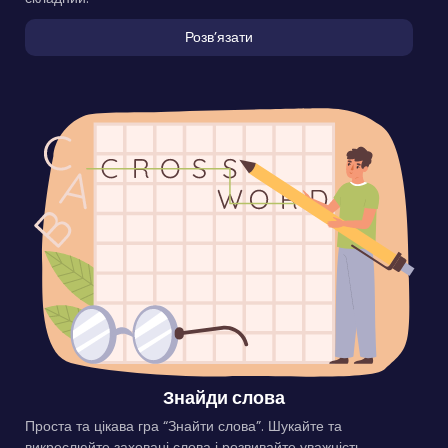
Розвʼязати
Знайди слова
Проста та цікава гра “Знайти слова”. Шукайте та
викреслюйте заховані слова і розвивайте уважність.