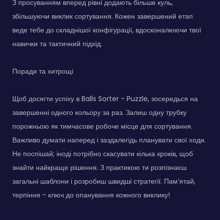
З просуванням вперед рівні додають більше куль,
збільшуючи виклик сортування. Кожен завершений етап
веде тебе до складнішої конфігурації, вдосконалюючи твої
навички та тактичний підхід.
Поради та хитрощі
Щоб досягти успіху в Balls Sorter - Puzzle, зосередься на
завершенні одного кольору за раз. Залиш одну трубку
порожньою як тимчасове робоче місце для сортування.
Важливо думати наперед і заздалегідь планувати свої ходи.
Не поспішай; іноді потрібно скасувати кілька кроків, щоб
знайти найкраще рішення. З практикою ти розпізнаєш
загальні шаблони і розробиш швидші стратегії. Пам’ятай,
терпіння - ключ до опанування кожного виклику!