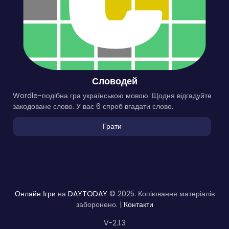
Словодей
Wordle-подібна гра українською мовою. Щодня відгадуйте
закодоване слово. У вас 6 спроб вгадати слово.
Грати
Онлайн Ігри
на
DAYTODAY
© 2025. Копіювання матеріалів
заборонено. |
Контакти
V-2.1.3