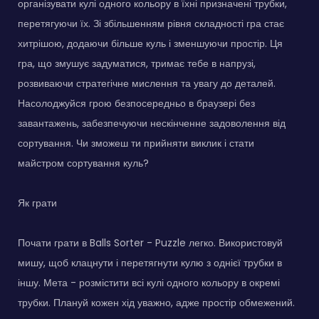
організувати кулі одного кольору в їхні призначені трубки,
перетягуючи їх. Зі збільшенням рівня складності гра стає
хитрішою, додаючи більше куль і зменшуючи простір. Ця
гра, що змушує задуматися, тримає тебе в напрузі,
розвиваючи стратегічне мислення та увагу до деталей.
Насолоджуйся грою безпосередньо в браузері без
завантажень, забезпечуючи нескінченне задоволення від
сортування. Чи зможеш ти прийняти виклик і стати
майстром сортування куль?
Як грати
Почати грати в Balls Sorter - Puzzle легко. Використовуй
мишу, щоб клацнути і перетягнути кулю з однієї трубки в
іншу. Мета - розмістити всі кулі одного кольору в окремі
трубки. Плануй кожен хід уважно, адже простір обмежений.