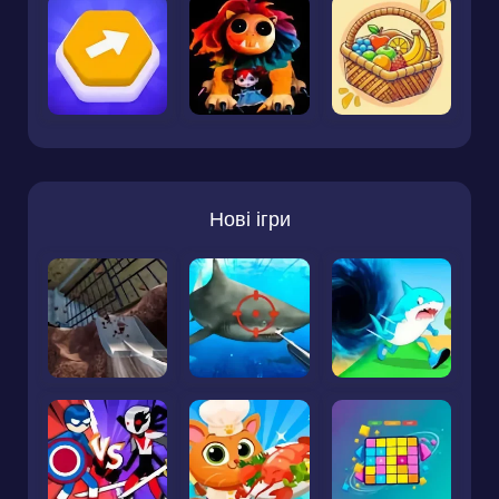
Нові ігри