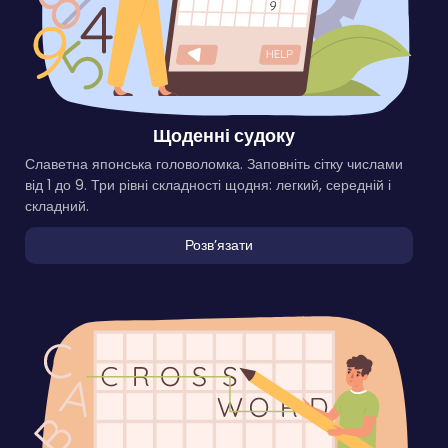
Щоденні судоку
Славетна японська головоломка. Заповніть сітку числами
від 1 до 9. Три рівні складності щодня: легкий, середній і
складний.
Розвʼязати