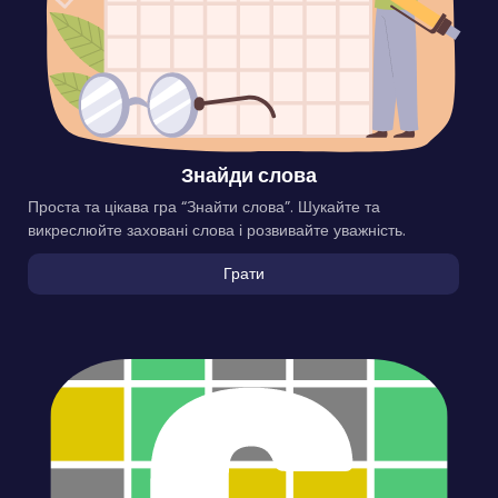
Знайди слова
Проста та цікава гра “Знайти слова”. Шукайте та
викреслюйте заховані слова і розвивайте уважність.
Грати