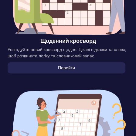
Щоденний кросворд
Розгадуйте новий кросворд щодня. Цікаві підказки та слова,
щоб розвинути логіку та словниковий запас.
Перейти