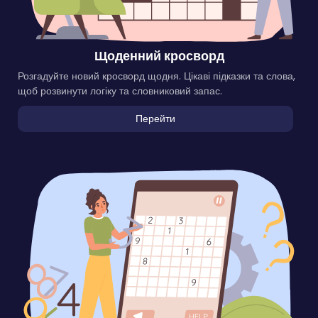
Щоденний кросворд
Розгадуйте новий кросворд щодня. Цікаві підказки та слова,
щоб розвинути логіку та словниковий запас.
Перейти