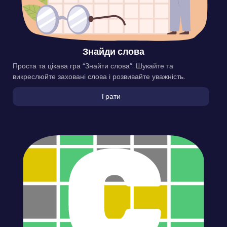
Знайди слова
Проста та цікава гра “Знайти слова”. Шукайте та
викреслюйте заховані слова і розвивайте уважність.
Грати