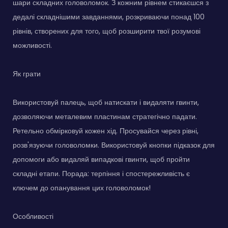
шари складних головоломок. З кожним рівнем стикаєшся з
дедалі складнішими завданнями, розкриваючи понад 100
рівнів, створених для того, щоб розширити твої розумові
можливості.
Як грати
Використовуй палець, щоб натискати і видаляти гвинти,
дозволяючи металевим пластинам стратегічно падати.
Ретельно обмірковуй кожен хід. Просувайся через рівні,
розв'язуючи головоломки. Використовуй кнопки підказок для
допомоги або видаляй випадкові гвинти, щоб пройти
складні етапи. Порада: терпіння і спостережливість є
ключем до опанування цих головоломок!
Особливості