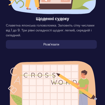
Щоденні судоку
Славетна японська головоломка. Заповніть сітку числами
від 1 до 9. Три рівні складності щодня: легкий, середній і
складний.
Розвʼязати