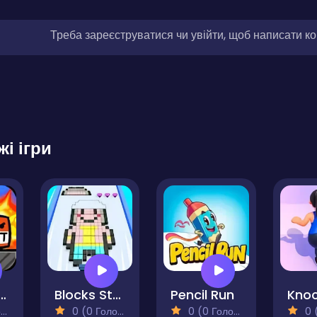
Треба зареєструватися чи увійти, щоб написати к
жі ігри
st Adventure
Blocks Stack Rush
Pencil Run
)
0 (0 Голосів)
0 (0 Голосів)
0 (0