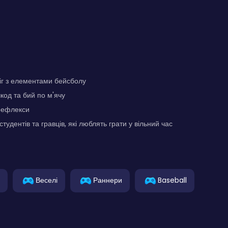
іг з елементами бейсболу
од та бий по м'ячу
 рефлекси
тудентів та гравців, які люблять грати у вільний час
Веселі
Раннери
Baseball