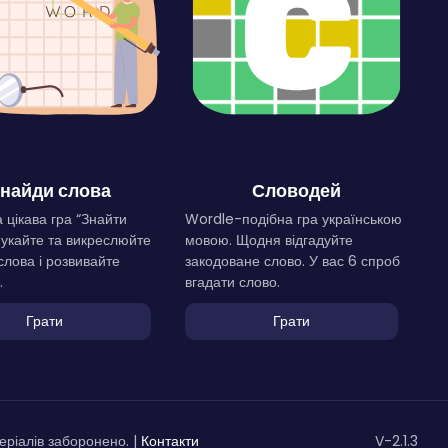
найди слова
Словодей
 цікава гра “Знайти
Wordle-подібна гра українською
Шукайте та викреслюйте
мовою. Щодня відгадуйте
слова і розвивайте
закодоване слово. У вас 6 спроб
.
вгадати слово.
Грати
Грати
ріалів заборонено. |
Контакти
V-2.1.3