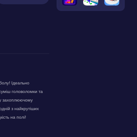
сболу! Ідеально
 суміш головоломки та
ому захоплюючому
одній з найкрутіших
ість на полі!