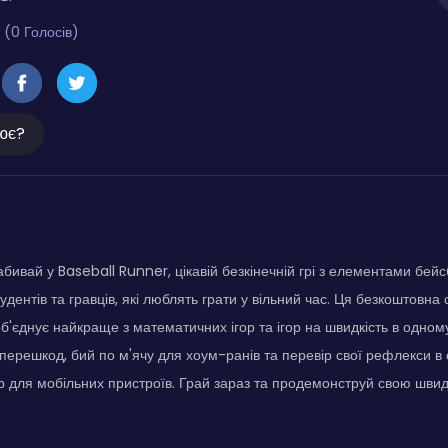
 (0 Голосів)
ює?
абивай у Baseball Runner, цікавій безкінечній грі з елементами бей
удентів та гравців, які люблять грати у вільний час. Ця безкоштовна
об'єднує найкраще з математичних ігор та ігор на швидкість в одн
 перешкод, бий по м'ячу для хоум-ранів та перевір свої рефлекси в 
р для мобільних пристроїв. Грай зараз та продемонструй свою швидк