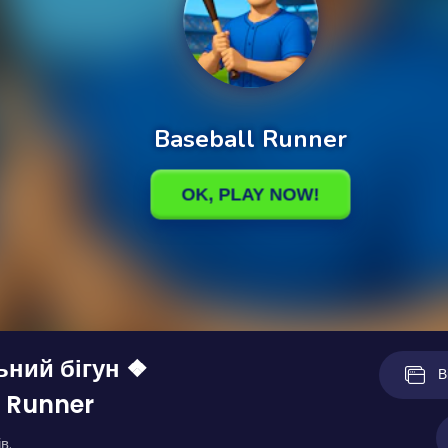
ний бігун ❖
В
 Runner
в.