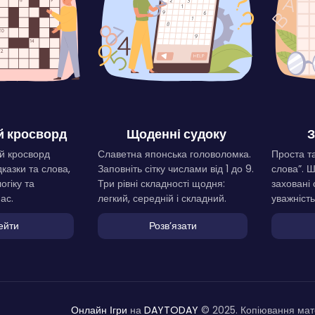
 кросворд
Щоденні судоку
З
й кросворд
Славетна японська головоломка.
Проста та
дказки та слова,
Заповніть сітку числами від 1 до 9.
слова”. 
огіку та
Три рівні складності щодня:
заховані 
ас.
легкий, середній і складний.
уважність
ейти
Розвʼязати
Онлайн Ігри
на
DAYTODAY
© 2025. Копіювання мате