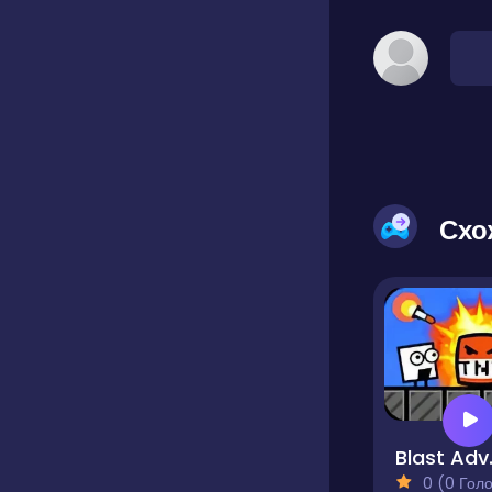
Схо
Bla
0 (0 Голосів