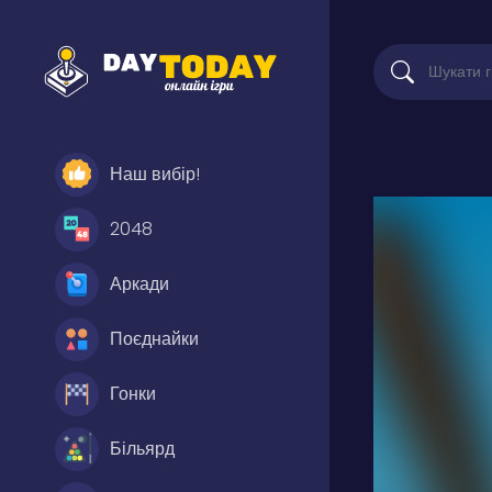
Наш вибір!
2048
Аркади
Поєднайки
Гонки
Більярд