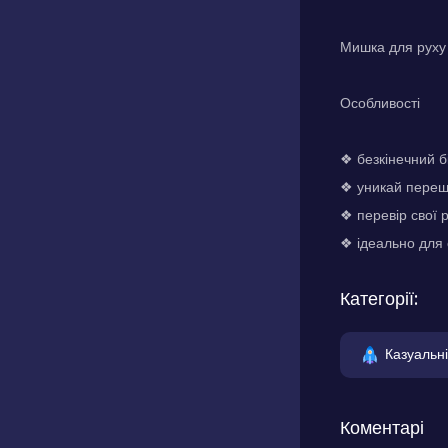
Мишка для руху
Особливості
❖ безкінечний б
❖ уникай перешк
❖ перевір свої
❖ ідеально для с
Категорії:
Казуальні
Коментарі