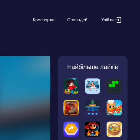
Увійти
Кросворди
Словодей
Найбільше лайків