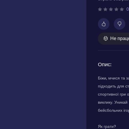
0
Не прац
Опис:
Біжи, мчися та з
підходить для ст
спортивної гри 
виклику. Уникай
бейсбольних іго
Як грати?