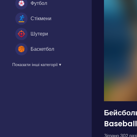
Футбол
Стікмени
Шутери
Баскетбол
Показати інші категорії ▾
Бейсболь
Baseball
Зіграно 302 разі