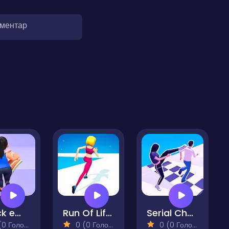
оментар
Knock em' Pillow
Run Of Life 3D
Serial Cheaters
 Голосів)
0 (0 Голосів)
0 (0 Голосів)