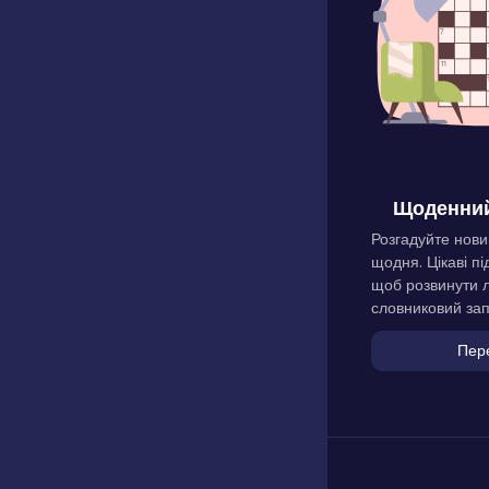
Щоденний
Розгадуйте нови
щодня. Цікаві пі
щоб розвинути л
словниковий зап
Пер