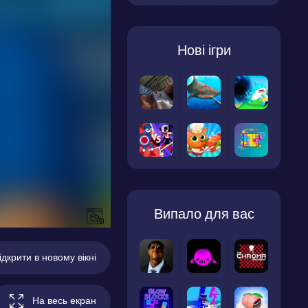
Нові ігри
Випало для вас
ідкрити в новому вікні
На весь екран