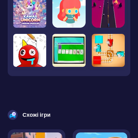
Схожі ігри