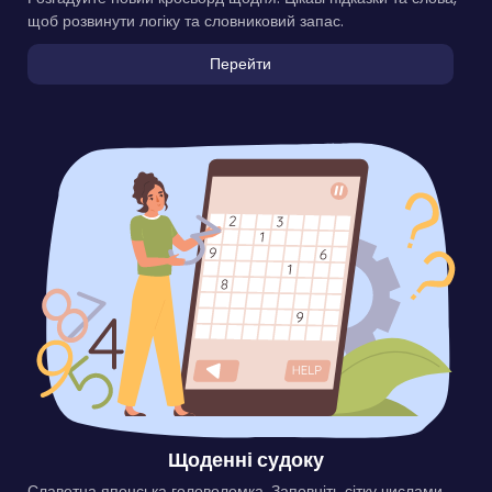
щоб розвинути логіку та словниковий запас.
Перейти
Щоденні судоку
Славетна японська головоломка. Заповніть сітку числами