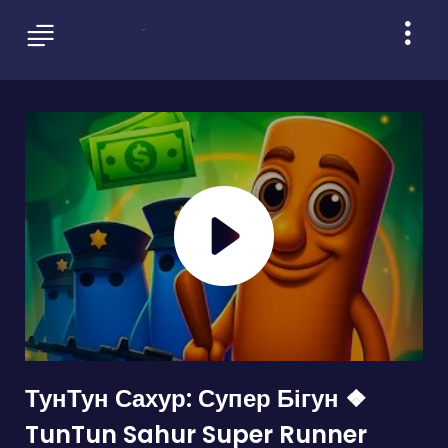
ТунТун Сахур: Супер Бігун ❖
TunTun Sahur Super Runner