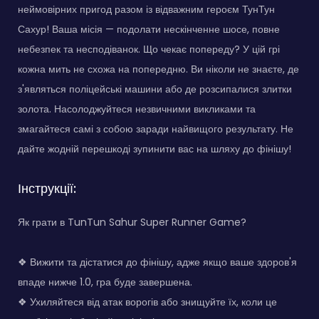
неймовірних пригод разом із відважним героєм ТунТун
Сахур! Ваша місія — подолати нескінченне шосе, повне
небезпек та несподіванок. Що чекає попереду? У цій грі
кожна мить не схожа на попередню. Ви ніколи не знаєте, де
з'являться поліцейські машини або де розсипалися злитки
золота. Насолоджуйтеся незвичними викликами та
змагайтеся самі з собою заради найвищого результату. Не
дайте жодній перешкоді зупинити вас на шляху до фінішу!
Інструкції:
Як грати в TunTun Sahur Super Runner Game?
❖ Вижити та дістатися до фінішу, адже якщо ваше здоров'я
впаде нижче 1.0, гра буде завершена.
❖ Ухиляйтеся від атак ворогів або знищуйте їх, коли це