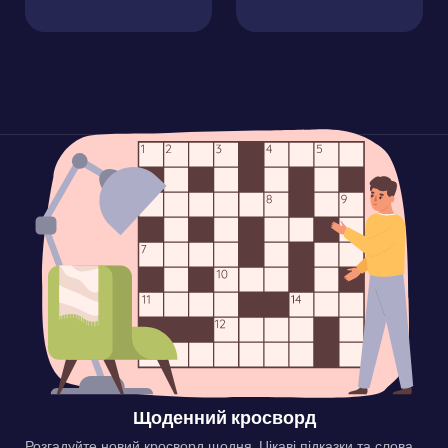
Щоденний кросворд
Розгадуйте новий кросворд щодня. Цікаві підказки та слова,