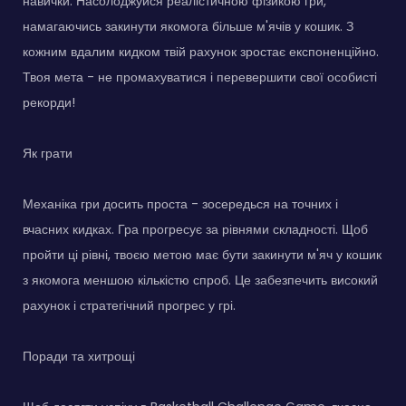
навички. Насолоджуйся реалістичною фізикою гри,
намагаючись закинути якомога більше м'ячів у кошик. З
кожним вдалим кидком твій рахунок зростає експоненційно.
Твоя мета - не промахуватися і перевершити свої особисті
рекорди!
Як грати
Механіка гри досить проста - зосередься на точних і
вчасних кидках. Гра прогресує за рівнями складності. Щоб
пройти ці рівні, твоєю метою має бути закинути м'яч у кошик
з якомога меншою кількістю спроб. Це забезпечить високий
рахунок і стратегічний прогрес у грі.
Поради та хитрощі