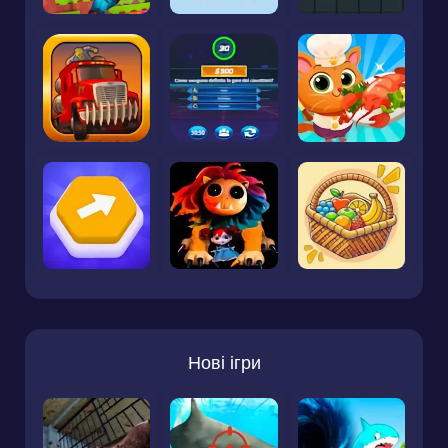
Нові ігри