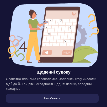
Щоденні судоку
Славетна японська головоломка. Заповніть сітку числами
від 1 до 9. Три рівні складності щодня: легкий, середній і
складний.
Розвʼязати