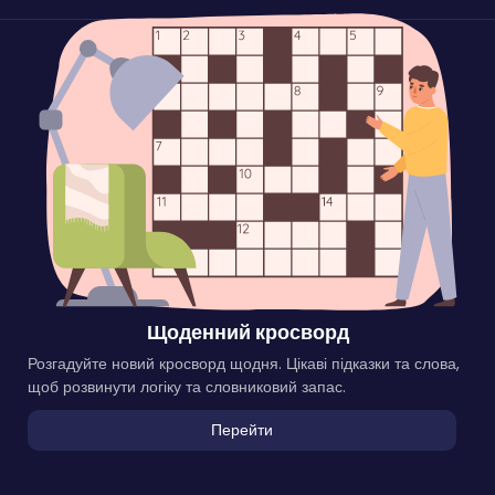
Щоденний кросворд
Розгадуйте новий кросворд щодня. Цікаві підказки та слова,
щоб розвинути логіку та словниковий запас.
Перейти