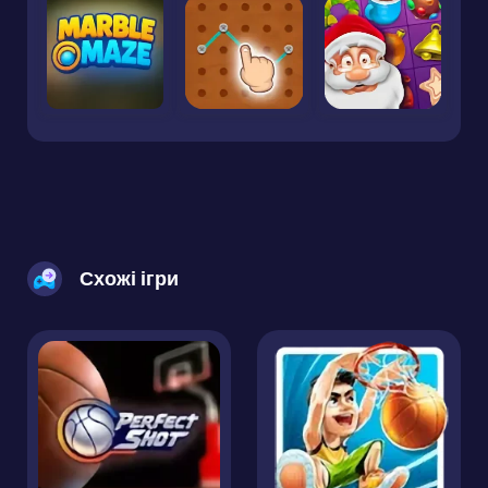
Схожі ігри