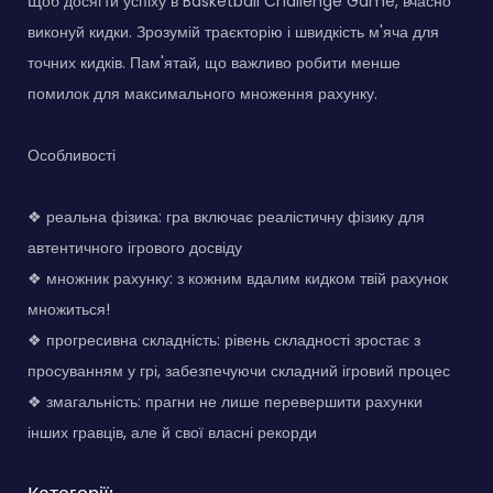
Щоб досягти успіху в Basketball Challenge Game, вчасно
виконуй кидки. Зрозумій траєкторію і швидкість м'яча для
точних кидків. Пам'ятай, що важливо робити менше
помилок для максимального множення рахунку.
Особливості
❖ реальна фізика: гра включає реалістичну фізику для
автентичного ігрового досвіду
❖ множник рахунку: з кожним вдалим кидком твій рахунок
множиться!
❖ прогресивна складність: рівень складності зростає з
просуванням у грі, забезпечуючи складний ігровий процес
❖ змагальність: прагни не лише перевершити рахунки
інших гравців, але й свої власні рекорди