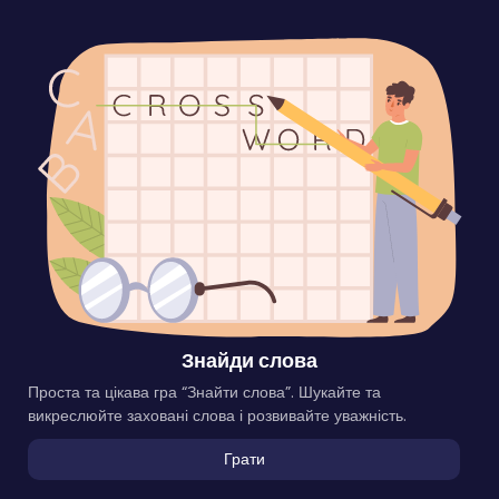
Знайди слова
Проста та цікава гра “Знайти слова”. Шукайте та
викреслюйте заховані слова і розвивайте уважність.
Грати