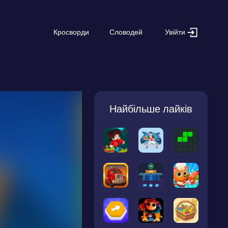
Увійти
Кросворди
Словодей
Найбільше лайків