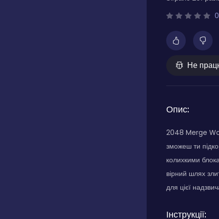
0
Не прац
Опис:
2048 Merge Worl
зможеш ти підко
колихкими блока
вірний шлях злит
для цієї надзвича
Інструкції: