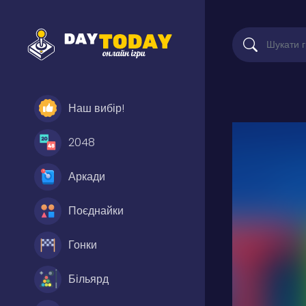
Наш вибір!
2048
Аркади
Поєднайки
Гонки
Більярд