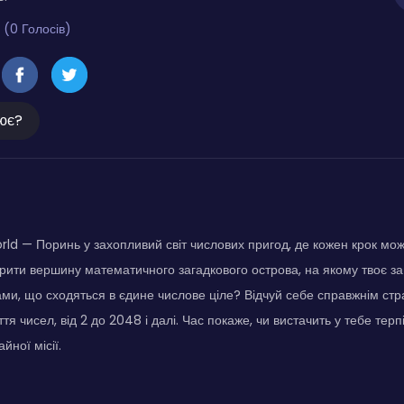
 (0 Голосів)
ює?
d — Поринь у захопливий світ числових пригод, де кожен крок мож
рити вершину математичного загадкового острова, на якому твоє з
ми, що сходяться в єдине числове ціле? Відчуй себе справжнім ст
тя чисел, від 2 до 2048 і далі. Час покаже, чи вистачить у тебе терп
йної місії.