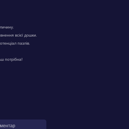
личину.
внення всієї дошки.
отенціал пазлів.
ьш потрібна!
оментар