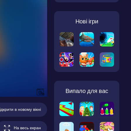
Нові ігри
Випало для вас
ідкрити в новому вікні
На весь екран