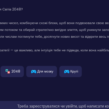
я Світів 2048?
иких чисел, комбінуючи схожі блоки, щоб вони подвоювали свою ве
м потоком та обирай стратегічно вигідне злиття, щоб уникнути запо
ти числам поглинути тебе, досягнути нових висот та відкрити весь п
атегії — це важливо, але інтуїція тебе не підведе, коли вона найбіл
2048
Для мозку
Круті
Треба зареєструватися чи увійти, щоб написати к