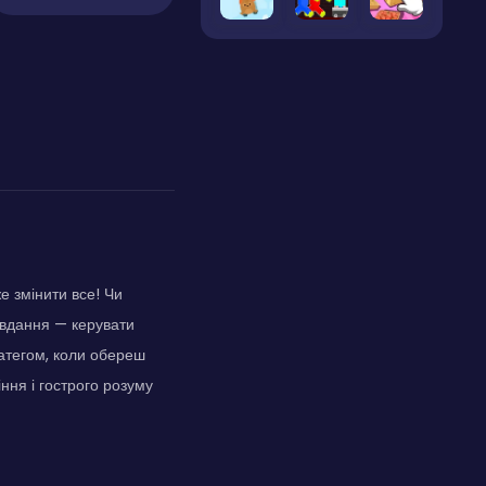
е змінити все! Чи
авдання — керувати
ратегом, коли обереш
іння і гострого розуму