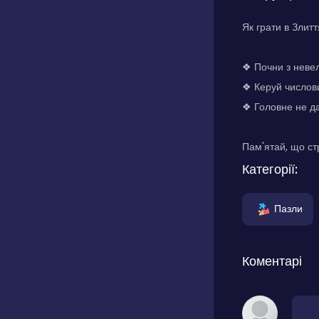
Як грати в Злитт
❖ Почни з невел
❖ Керуй числови
❖ Головне не да
Пам'ятай, що стр
Категорії:
Пазли
Коментарі