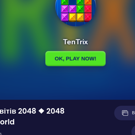
вітів 2048 ❖ 2048
В
orld
в.