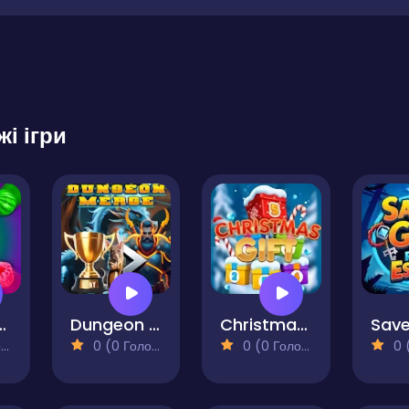
жі ігри
avity Fruits
Dungeon Merge
Christmas Gift
)
0 (0 Голосів)
0 (0 Голосів)
0 (0