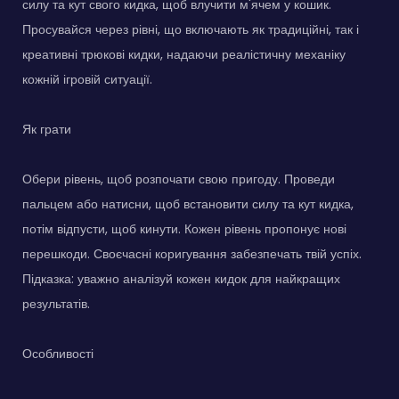
силу та кут свого кидка, щоб влучити м'ячем у кошик.
Просувайся через рівні, що включають як традиційні, так і
креативні трюкові кидки, надаючи реалістичну механіку
кожній ігровій ситуації.
Як грати
Обери рівень, щоб розпочати свою пригоду. Проведи
пальцем або натисни, щоб встановити силу та кут кидка,
потім відпусти, щоб кинути. Кожен рівень пропонує нові
перешкоди. Своєчасні коригування забезпечать твій успіх.
Підказка: уважно аналізуй кожен кидок для найкращих
результатів.
Особливості