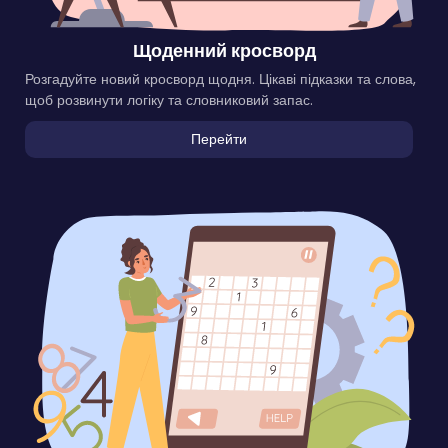
Щоденний кросворд
Розгадуйте новий кросворд щодня. Цікаві підказки та слова,
щоб розвинути логіку та словниковий запас.
Перейти