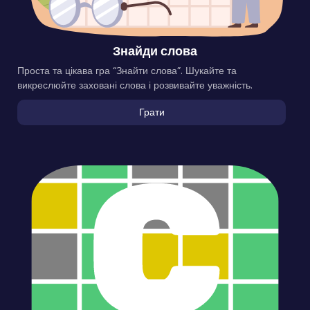
Знайди слова
Проста та цікава гра “Знайти слова”. Шукайте та
викреслюйте заховані слова і розвивайте уважність.
Грати