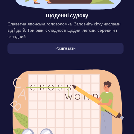
Щоденні судоку
Славетна японська головоломка. Заповніть сітку числами
від 1 до 9. Три рівні складності щодня: легкий, середній і
складний.
Розвʼязати